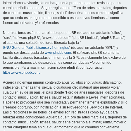
intentaríamos avisarle, sin embargo sería prudente que los revisase por su
cuenta periódicamente. Seguir registrado a “Foro de artes marciales, deportes
de contacto, musculación, fitness, salud” después de esos cambios significa
que acuerda estar legalmente sometido a esos nuevos términos tal como
fueron actualizados y/o reformados.
Nuestros foros están desarrollados por phpBB (de aquí en adelante “ellos”,
“sus”, “software phpBB”, “www.phpbb.com”, “phpBB Limited”, “phpBB Teams”)
el cual es una solución de foros liberada bajo la “
GNU General Public License v2 en Ingles
” (de aquí en adelante “GPL”) y
puede ser descargada de
www.phpbb.com
. El software phpBB solamente
facilita discusiones basadas en Internet y la GPL estrictamente los excluye de
lo que aprobamos y/o desaprobamos como conductas y/o contenido
permisible. Para más información sobre phpBB, por favor visite:
https://www.phpbb.com/
.
Acuerda no enviar ningun contenido abusivo, obsceno, vulgar, difamatorio,
indecente, amenazante, sexual o cualquier otro material que pueda violar
cualquier ley de su país, el país donde “Foro de artes marciales, deportes de
contacto, musculación, fitness, salud” está instalado o Leyes Internacionales.
Hacer eso provocará que sea inmediata y permanentemente expulsado y, si lo
creemos oportuno, con notificación a su Proveedor de Servicios de Internet.
Las direcciones IP de todos los envíos son registradas como ayuda para
reforzar estas condiciones. Acuerda que “Foro de artes marciales, deportes de
contacto, musculación, fitness, salud” tiene derecho a eliminar, editar, mover o
cerrar cualquier tema en cualquier momento que lo creamos conveniente.