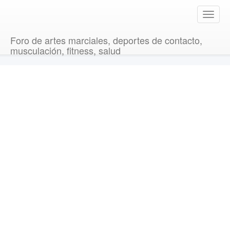
T
o
g
Foro de artes marciales, deportes de contacto,
g
musculación, fitness, salud
l
e
n
a
v
i
g
a
t
i
o
n