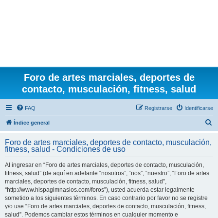
Foro de artes marciales, deportes de
contacto, musculación, fitness, salud
FAQ
Registrarse
Identificarse
B
Índice general
u
Foro de artes marciales, deportes de contacto, musculación,
s
fitness, salud - Condiciones de uso
c
Al ingresar en “Foro de artes marciales, deportes de contacto, musculación,
a
fitness, salud” (de aquí en adelante “nosotros”, “nos”, “nuestro”, “Foro de artes
r
marciales, deportes de contacto, musculación, fitness, salud”,
“http://www.hispagimnasios.com/foros”), usted acuerda estar legalmente
sometido a los siguientes términos. En caso contrario por favor no se registre
y/o use “Foro de artes marciales, deportes de contacto, musculación, fitness,
salud”. Podemos cambiar estos términos en cualquier momento e