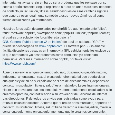
intentaríamos avisarle, sin embargo sería prudente que los revisase por su
cuenta periódicamente. Seguir registrado a “Foro de artes marciales, deportes
de contacto, musculación, fitness, salud” después de esos cambios significa
que acuerda estar legalmente sometido a esos nuevos términos tal como
fueron actualizados y/o reformados.
Nuestros foros están desarrollados por phpBB (de aquí en adelante “ellos”,
“sus”, “software phpBB”, “www.phpbb.com”, “phpBB Limited”, “phpBB Teams”)
el cual es una solución de foros liberada bajo la “
GNU General Public License v2 en Ingles
” (de aquí en adelante “GPL”) y
puede ser descargada de
www.phpbb.com
. El software phpBB solamente
facilita discusiones basadas en Internet y la GPL estrictamente los excluye de
lo que aprobamos y/o desaprobamos como conductas y/o contenido
permisible. Para más información sobre phpBB, por favor visite:
https://www.phpbb.com/
.
Acuerda no enviar ningun contenido abusivo, obsceno, vulgar, difamatorio,
indecente, amenazante, sexual o cualquier otro material que pueda violar
cualquier ley de su país, el país donde “Foro de artes marciales, deportes de
contacto, musculación, fitness, salud” está instalado o Leyes Internacionales.
Hacer eso provocará que sea inmediata y permanentemente expulsado y, si lo
creemos oportuno, con notificación a su Proveedor de Servicios de Internet.
Las direcciones IP de todos los envíos son registradas como ayuda para
reforzar estas condiciones. Acuerda que “Foro de artes marciales, deportes de
contacto, musculación, fitness, salud” tiene derecho a eliminar, editar, mover o
cerrar cualquier tema en cualquier momento que lo creamos conveniente.