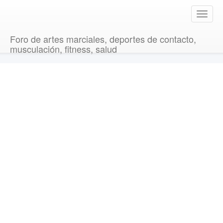
T
o
g
Foro de artes marciales, deportes de contacto,
g
musculación, fitness, salud
l
e
n
a
v
i
g
a
t
i
o
n