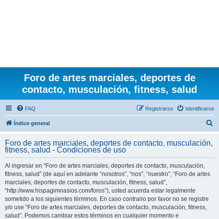
Foro de artes marciales, deportes de
contacto, musculación, fitness, salud
FAQ
Registrarse
Identificarse
B
Índice general
u
Foro de artes marciales, deportes de contacto, musculación,
s
fitness, salud - Condiciones de uso
c
Al ingresar en “Foro de artes marciales, deportes de contacto, musculación,
a
fitness, salud” (de aquí en adelante “nosotros”, “nos”, “nuestro”, “Foro de artes
r
marciales, deportes de contacto, musculación, fitness, salud”,
“http://www.hispagimnasios.com/foros”), usted acuerda estar legalmente
sometido a los siguientes términos. En caso contrario por favor no se registre
y/o use “Foro de artes marciales, deportes de contacto, musculación, fitness,
salud”. Podemos cambiar estos términos en cualquier momento e