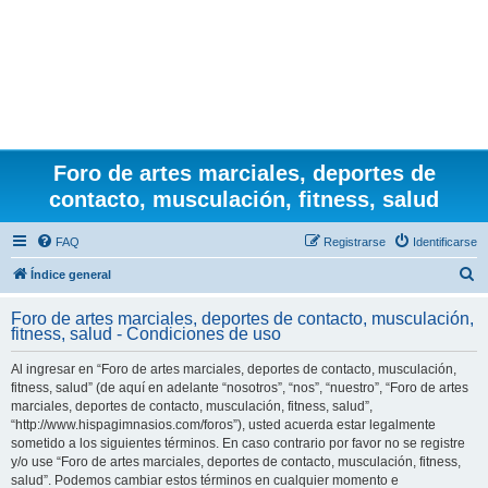
Foro de artes marciales, deportes de
contacto, musculación, fitness, salud
FAQ
Registrarse
Identificarse
B
Índice general
u
Foro de artes marciales, deportes de contacto, musculación,
s
fitness, salud - Condiciones de uso
c
Al ingresar en “Foro de artes marciales, deportes de contacto, musculación,
a
fitness, salud” (de aquí en adelante “nosotros”, “nos”, “nuestro”, “Foro de artes
r
marciales, deportes de contacto, musculación, fitness, salud”,
“http://www.hispagimnasios.com/foros”), usted acuerda estar legalmente
sometido a los siguientes términos. En caso contrario por favor no se registre
y/o use “Foro de artes marciales, deportes de contacto, musculación, fitness,
salud”. Podemos cambiar estos términos en cualquier momento e