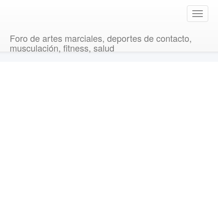
T
o
g
Foro de artes marciales, deportes de contacto,
g
musculación, fitness, salud
l
e
n
a
v
i
g
a
t
i
o
n