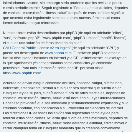
intentaríamos avisarle, sin embargo sería prudente que los revisase por su
cuenta periódicamente. Seguir registrado a “Foro de artes marciales, deportes
de contacto, musculación, fitness, salud” después de esos cambios significa
que acuerda estar legalmente sometido a esos nuevos términos tal como
fueron actualizados y/o reformados.
Nuestros foros están desarrollados por phpBB (de aquí en adelante “ellos”,
“sus”, “software phpBB”, “www.phpbb.com”, “phpBB Limited”, “phpBB Teams”)
el cual es una solución de foros liberada bajo la “
GNU General Public License v2 en Ingles
” (de aquí en adelante “GPL”) y
puede ser descargada de
www.phpbb.com
. El software phpBB solamente
facilita discusiones basadas en Internet y la GPL estrictamente los excluye de
lo que aprobamos y/o desaprobamos como conductas y/o contenido
permisible. Para más información sobre phpBB, por favor visite:
https://www.phpbb.com/
.
Acuerda no enviar ningun contenido abusivo, obsceno, vulgar, difamatorio,
indecente, amenazante, sexual o cualquier otro material que pueda violar
cualquier ley de su país, el país donde “Foro de artes marciales, deportes de
contacto, musculación, fitness, salud” está instalado o Leyes Internacionales.
Hacer eso provocará que sea inmediata y permanentemente expulsado y, si lo
creemos oportuno, con notificación a su Proveedor de Servicios de Internet.
Las direcciones IP de todos los envíos son registradas como ayuda para
reforzar estas condiciones. Acuerda que “Foro de artes marciales, deportes de
contacto, musculación, fitness, salud” tiene derecho a eliminar, editar, mover o
cerrar cualquier tema en cualquier momento que lo creamos conveniente.