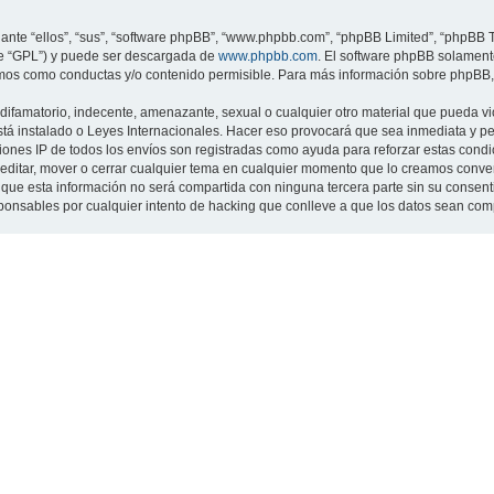
nte “ellos”, “sus”, “software phpBB”, “www.phpbb.com”, “phpBB Limited”, “phpBB Te
te “GPL”) y puede ser descargada de
www.phpbb.com
. El software phpBB solamente
os como conductas y/o contenido permisible. Para más información sobre phpBB, p
ifamatorio, indecente, amenazante, sexual o cualquier otro material que pueda viol
 está instalado o Leyes Internacionales. Hacer eso provocará que sea inmediata y 
cciones IP de todos los envíos son registradas como ayuda para reforzar estas cond
ar, editar, mover o cerrar cualquier tema en cualquier momento que lo creamos con
 esta información no será compartida con ninguna tercera parte sin su consentimi
sponsables por cualquier intento de hacking que conlleve a que los datos sean co