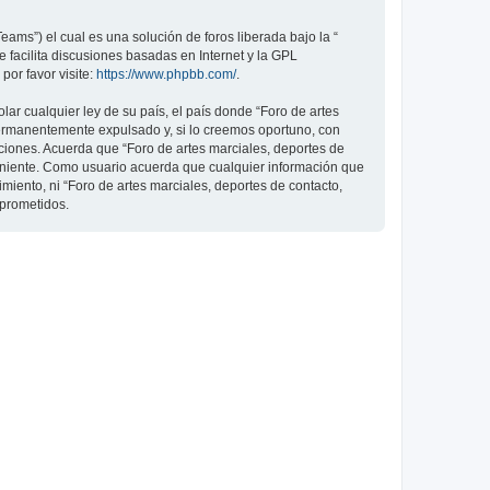
ams”) el cual es una solución de foros liberada bajo la “
 facilita discusiones basadas en Internet y la GPL
or favor visite:
https://www.phpbb.com/
.
ar cualquier ley de su país, el país donde “Foro de artes
permanentemente expulsado y, si lo creemos oportuno, con
iciones. Acuerda que “Foro de artes marciales, deportes de
veniente. Como usuario acuerda que cualquier información que
ento, ni “Foro de artes marciales, deportes de contacto,
mprometidos.