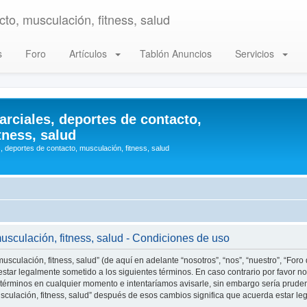
to, musculación, fitness, salud
s
Foro
Artículos
Tablón Anuncios
Servicios
arciales, deportes de contacto,
tness, salud
, deportes de contacto, musculación, fitness, salud
musculación, fitness, salud - Condiciones de uso
usculación, fitness, salud” (de aquí en adelante “nosotros”, “nos”, “nuestro”, “Foro
star legalmente sometido a los siguientes términos. En caso contrario por favor no 
 términos en cualquier momento e intentaríamos avisarle, sin embargo sería prude
musculación, fitness, salud” después de esos cambios significa que acuerda estar 