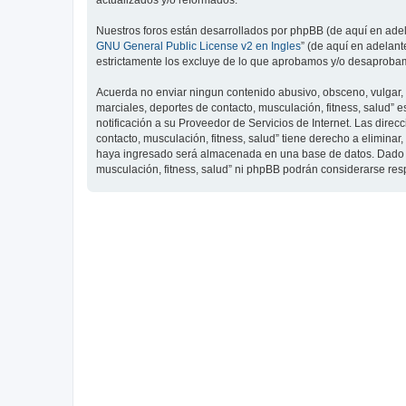
actualizados y/o reformados.
Nuestros foros están desarrollados por phpBB (de aquí en adela
GNU General Public License v2 en Ingles
” (de aquí en adelan
estrictamente los excluye de lo que aprobamos y/o desaprobam
Acuerda no enviar ningun contenido abusivo, obsceno, vulgar, d
marciales, deportes de contacto, musculación, fitness, salud”
notificación a su Proveedor de Servicios de Internet. Las dire
contacto, musculación, fitness, salud” tiene derecho a elimin
haya ingresado será almacenada en una base de datos. Dado que
musculación, fitness, salud” ni phpBB podrán considerarse re