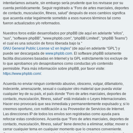
intentaríamos avisarle, sin embargo sería prudente que los revisase por su
cuenta periódicamente. Seguir registrado a “Foro de artes marciales, deportes
de contacto, musculación, fitness, salud” después de esos cambios significa
que acuerda estar legalmente sometido a esos nuevos términos tal como
fueron actualizados y/o reformados.
Nuestros foros están desarrollados por phpBB (de aquí en adelante “ellos”,
“sus”, “software phpBB”, “www.phpbb.com”, “phpBB Limited”, “phpBB Teams”)
el cual es una solución de foros liberada bajo la “
GNU General Public License v2 en Ingles
” (de aquí en adelante “GPL”) y
puede ser descargada de
www.phpbb.com
. El software phpBB solamente
facilita discusiones basadas en Internet y la GPL estrictamente los excluye de
lo que aprobamos y/o desaprobamos como conductas y/o contenido
permisible. Para más información sobre phpBB, por favor visite:
https://www.phpbb.com/
.
Acuerda no enviar ningun contenido abusivo, obsceno, vulgar, difamatorio,
indecente, amenazante, sexual o cualquier otro material que pueda violar
cualquier ley de su país, el país donde “Foro de artes marciales, deportes de
contacto, musculación, fitness, salud” está instalado o Leyes Internacionales.
Hacer eso provocará que sea inmediata y permanentemente expulsado y, si lo
creemos oportuno, con notificación a su Proveedor de Servicios de Internet.
Las direcciones IP de todos los envíos son registradas como ayuda para
reforzar estas condiciones. Acuerda que “Foro de artes marciales, deportes de
contacto, musculación, fitness, salud” tiene derecho a eliminar, editar, mover o
cerrar cualquier tema en cualquier momento que lo creamos conveniente.