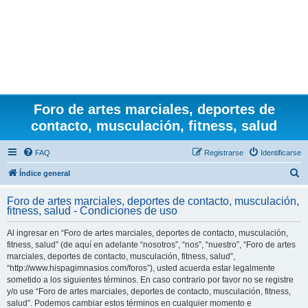
Foro de artes marciales, deportes de
contacto, musculación, fitness, salud
FAQ
Registrarse
Identificarse
B
Índice general
u
Foro de artes marciales, deportes de contacto, musculación,
s
fitness, salud - Condiciones de uso
c
Al ingresar en “Foro de artes marciales, deportes de contacto, musculación,
a
fitness, salud” (de aquí en adelante “nosotros”, “nos”, “nuestro”, “Foro de artes
r
marciales, deportes de contacto, musculación, fitness, salud”,
“http://www.hispagimnasios.com/foros”), usted acuerda estar legalmente
sometido a los siguientes términos. En caso contrario por favor no se registre
y/o use “Foro de artes marciales, deportes de contacto, musculación, fitness,
salud”. Podemos cambiar estos términos en cualquier momento e