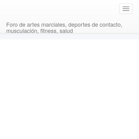
T
o
g
Foro de artes marciales, deportes de contacto,
g
musculación, fitness, salud
l
e
n
a
v
i
g
a
t
i
o
n