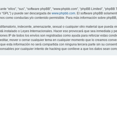
nte “ellos”, “sus”, “software phpBB”, “www.phpbb.com”, “phpBB Limited”, “phpBB Te
te “GPL”) y puede ser descargada de
www.phpbb.com
. El software phpBB solamente
os como conductas y/o contenido permisible. Para más información sobre phpBB, p
ifamatorio, indecente, amenazante, sexual o cualquier otro material que pueda viol
 está instalado o Leyes Internacionales. Hacer eso provocará que sea inmediata y 
cciones IP de todos los envíos son registradas como ayuda para reforzar estas cond
ar, editar, mover o cerrar cualquier tema en cualquier momento que lo creamos con
 esta información no será compartida con ninguna tercera parte sin su consentimi
sponsables por cualquier intento de hacking que conlleve a que los datos sean co