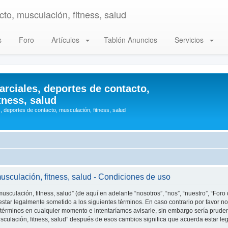
to, musculación, fitness, salud
s
Foro
Artículos
Tablón Anuncios
Servicios
arciales, deportes de contacto,
tness, salud
, deportes de contacto, musculación, fitness, salud
musculación, fitness, salud - Condiciones de uso
usculación, fitness, salud” (de aquí en adelante “nosotros”, “nos”, “nuestro”, “Foro
star legalmente sometido a los siguientes términos. En caso contrario por favor no 
 términos en cualquier momento e intentaríamos avisarle, sin embargo sería prude
musculación, fitness, salud” después de esos cambios significa que acuerda estar 