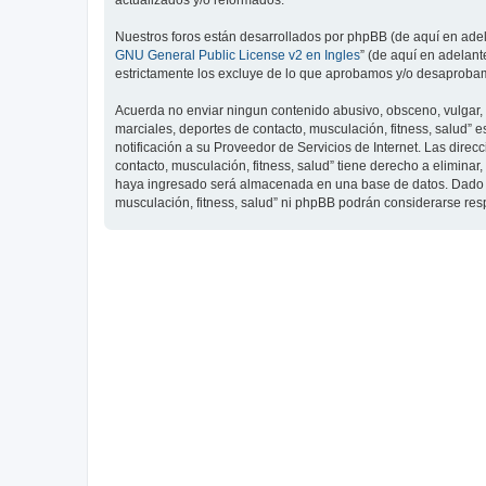
actualizados y/o reformados.
Nuestros foros están desarrollados por phpBB (de aquí en adela
GNU General Public License v2 en Ingles
” (de aquí en adelan
estrictamente los excluye de lo que aprobamos y/o desaprobam
Acuerda no enviar ningun contenido abusivo, obsceno, vulgar, d
marciales, deportes de contacto, musculación, fitness, salud”
notificación a su Proveedor de Servicios de Internet. Las dire
contacto, musculación, fitness, salud” tiene derecho a elimin
haya ingresado será almacenada en una base de datos. Dado que
musculación, fitness, salud” ni phpBB podrán considerarse re