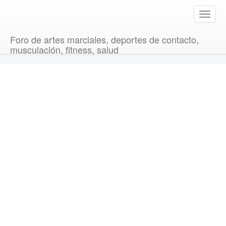
T
o
g
Foro de artes marciales, deportes de contacto,
g
musculación, fitness, salud
l
e
n
a
v
i
g
a
t
i
o
n