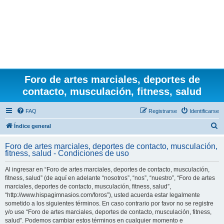
Foro de artes marciales, deportes de
contacto, musculación, fitness, salud
FAQ
Registrarse
Identificarse
B
Índice general
u
Foro de artes marciales, deportes de contacto, musculación,
s
fitness, salud - Condiciones de uso
c
Al ingresar en “Foro de artes marciales, deportes de contacto, musculación,
a
fitness, salud” (de aquí en adelante “nosotros”, “nos”, “nuestro”, “Foro de artes
r
marciales, deportes de contacto, musculación, fitness, salud”,
“http://www.hispagimnasios.com/foros”), usted acuerda estar legalmente
sometido a los siguientes términos. En caso contrario por favor no se registre
y/o use “Foro de artes marciales, deportes de contacto, musculación, fitness,
salud”. Podemos cambiar estos términos en cualquier momento e