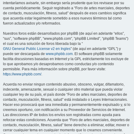
intentaríamos avisarle, sin embargo sería prudente que los revisase por su
cuenta periódicamente. Seguir registrado a “Foro de artes marciales, deportes
de contacto, musculación, fitness, salud” después de esos cambios significa
que acuerda estar legalmente sometido a esos nuevos términos tal como
fueron actualizados y/o reformados.
Nuestros foros están desarrollados por phpBB (de aquí en adelante “ellos”,
“sus”, “software phpBB”, “www.phpbb.com”, “phpBB Limited”, “phpBB Teams”)
el cual es una solución de foros liberada bajo la “
GNU General Public License v2 en Ingles
” (de aquí en adelante “GPL”) y
puede ser descargada de
www.phpbb.com
. El software phpBB solamente
facilita discusiones basadas en Internet y la GPL estrictamente los excluye de
lo que aprobamos y/o desaprobamos como conductas y/o contenido
permisible. Para más información sobre phpBB, por favor visite:
https://www.phpbb.com/
.
Acuerda no enviar ningun contenido abusivo, obsceno, vulgar, difamatorio,
indecente, amenazante, sexual o cualquier otro material que pueda violar
cualquier ley de su país, el país donde “Foro de artes marciales, deportes de
contacto, musculación, fitness, salud” está instalado o Leyes Internacionales.
Hacer eso provocará que sea inmediata y permanentemente expulsado y, si lo
creemos oportuno, con notificación a su Proveedor de Servicios de Internet.
Las direcciones IP de todos los envíos son registradas como ayuda para
reforzar estas condiciones. Acuerda que “Foro de artes marciales, deportes de
contacto, musculación, fitness, salud” tiene derecho a eliminar, editar, mover o
cerrar cualquier tema en cualquier momento que lo creamos conveniente.