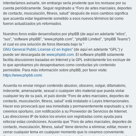
intentaríamos avisarle, sin embargo sería prudente que los revisase por su
cuenta periódicamente. Seguir registrado a “Foro de artes marciales, deportes
de contacto, musculación, fitness, salud” después de esos cambios significa
que acuerda estar legalmente sometido a esos nuevos términos tal como
fueron actualizados y/o reformados.
Nuestros foros están desarrollados por phpBB (de aquí en adelante “ellos”,
“sus”, “software phpBB”, “www.phpbb.com”, “phpBB Limited”, “phpBB Teams”)
el cual es una solución de foros liberada bajo la “
GNU General Public License v2 en Ingles
” (de aquí en adelante “GPL”) y
puede ser descargada de
www.phpbb.com
. El software phpBB solamente
facilita discusiones basadas en Internet y la GPL estrictamente los excluye de
lo que aprobamos y/o desaprobamos como conductas y/o contenido
permisible. Para más información sobre phpBB, por favor visite:
https://www.phpbb.com/
.
Acuerda no enviar ningun contenido abusivo, obsceno, vulgar, difamatorio,
indecente, amenazante, sexual o cualquier otro material que pueda violar
cualquier ley de su país, el país donde “Foro de artes marciales, deportes de
contacto, musculación, fitness, salud” está instalado o Leyes Internacionales.
Hacer eso provocará que sea inmediata y permanentemente expulsado y, si lo
creemos oportuno, con notificación a su Proveedor de Servicios de Internet.
Las direcciones IP de todos los envíos son registradas como ayuda para
reforzar estas condiciones. Acuerda que “Foro de artes marciales, deportes de
contacto, musculación, fitness, salud” tiene derecho a eliminar, editar, mover o
cerrar cualquier tema en cualquier momento que lo creamos conveniente.