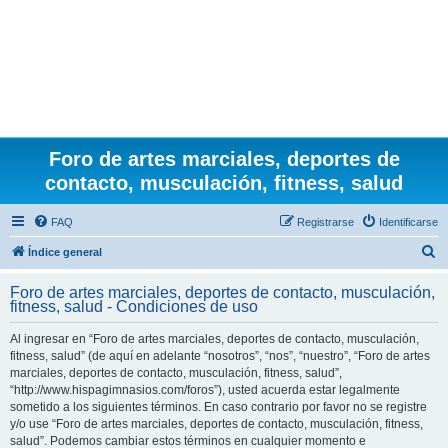
Foro de artes marciales, deportes de
contacto, musculación, fitness, salud
FAQ
Registrarse
Identificarse
B
Índice general
u
Foro de artes marciales, deportes de contacto, musculación,
s
fitness, salud - Condiciones de uso
c
Al ingresar en “Foro de artes marciales, deportes de contacto, musculación,
a
fitness, salud” (de aquí en adelante “nosotros”, “nos”, “nuestro”, “Foro de artes
r
marciales, deportes de contacto, musculación, fitness, salud”,
“http://www.hispagimnasios.com/foros”), usted acuerda estar legalmente
sometido a los siguientes términos. En caso contrario por favor no se registre
y/o use “Foro de artes marciales, deportes de contacto, musculación, fitness,
salud”. Podemos cambiar estos términos en cualquier momento e