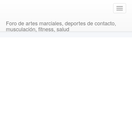
T
o
g
Foro de artes marciales, deportes de contacto,
g
musculación, fitness, salud
l
e
n
a
v
i
g
a
t
i
o
n