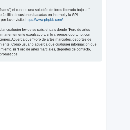
ams”) el cual es una solución de foros liberada bajo la “
 facilita discusiones basadas en Internet y la GPL
or favor visite:
https://www.phpbb.com/
.
ar cualquier ley de su país, el país donde “Foro de artes
permanentemente expulsado y, si lo creemos oportuno, con
iciones. Acuerda que “Foro de artes marciales, deportes de
veniente. Como usuario acuerda que cualquier información que
ento, ni “Foro de artes marciales, deportes de contacto,
mprometidos.