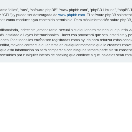
nte “ellos”, “sus”, “software phpBB”, “www.phpbb.com”, “phpBB Limited”, “phpBB Te
te “GPL”) y puede ser descargada de
www.phpbb.com
. El software phpBB solamente
os como conductas y/o contenido permisible. Para más información sobre phpBB, p
ifamatorio, indecente, amenazante, sexual o cualquier otro material que pueda viol
 está instalado o Leyes Internacionales. Hacer eso provocará que sea inmediata y 
cciones IP de todos los envíos son registradas como ayuda para reforzar estas cond
ar, editar, mover o cerrar cualquier tema en cualquier momento que lo creamos con
 esta información no será compartida con ninguna tercera parte sin su consentimi
sponsables por cualquier intento de hacking que conlleve a que los datos sean co