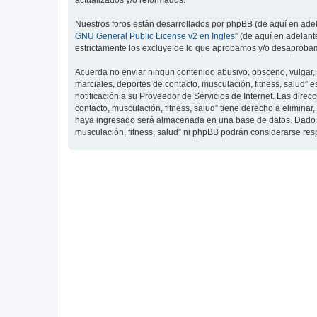
actualizados y/o reformados.
Nuestros foros están desarrollados por phpBB (de aquí en adela
GNU General Public License v2 en Ingles
” (de aquí en adelan
estrictamente los excluye de lo que aprobamos y/o desaprobam
Acuerda no enviar ningun contenido abusivo, obsceno, vulgar, d
marciales, deportes de contacto, musculación, fitness, salud”
notificación a su Proveedor de Servicios de Internet. Las dire
contacto, musculación, fitness, salud” tiene derecho a elimin
haya ingresado será almacenada en una base de datos. Dado que
musculación, fitness, salud” ni phpBB podrán considerarse re