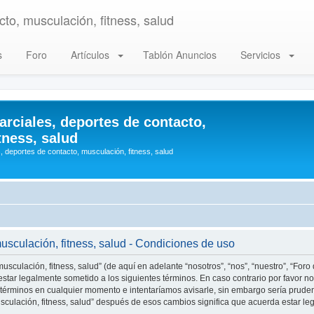
to, musculación, fitness, salud
s
Foro
Artículos
Tablón Anuncios
Servicios
arciales, deportes de contacto,
tness, salud
, deportes de contacto, musculación, fitness, salud
musculación, fitness, salud - Condiciones de uso
usculación, fitness, salud” (de aquí en adelante “nosotros”, “nos”, “nuestro”, “Foro
star legalmente sometido a los siguientes términos. En caso contrario por favor no 
 términos en cualquier momento e intentaríamos avisarle, sin embargo sería prude
musculación, fitness, salud” después de esos cambios significa que acuerda estar 