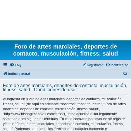
Foro de artes marciales, deportes de
contacto, musculación, fitness, salud
FAQ
Registrarse
Identificarse
B
Índice general
u
Foro de artes marciales, deportes de contacto, musculación,
s
fitness, salud - Condiciones de uso
c
Al ingresar en “Foro de artes marciales, deportes de contacto, musculación,
a
fitness, salud” (de aquí en adelante “nosotros”, “nos”, “nuestro”, “Foro de artes
r
marciales, deportes de contacto, musculación, fitness, salud”,
“http://www.hispagimnasios.com/foros”), usted acuerda estar legalmente
sometido a los siguientes términos. En caso contrario por favor no se registre
y/o use “Foro de artes marciales, deportes de contacto, musculación, fitness,
salud”. Podemos cambiar estos términos en cualquier momento e