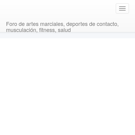
T
o
g
Foro de artes marciales, deportes de contacto,
g
musculación, fitness, salud
l
e
n
a
v
i
g
a
t
i
o
n