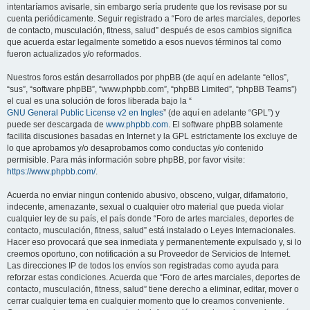
intentaríamos avisarle, sin embargo sería prudente que los revisase por su
cuenta periódicamente. Seguir registrado a “Foro de artes marciales, deportes
de contacto, musculación, fitness, salud” después de esos cambios significa
que acuerda estar legalmente sometido a esos nuevos términos tal como
fueron actualizados y/o reformados.
Nuestros foros están desarrollados por phpBB (de aquí en adelante “ellos”,
“sus”, “software phpBB”, “www.phpbb.com”, “phpBB Limited”, “phpBB Teams”)
el cual es una solución de foros liberada bajo la “
GNU General Public License v2 en Ingles
” (de aquí en adelante “GPL”) y
puede ser descargada de
www.phpbb.com
. El software phpBB solamente
facilita discusiones basadas en Internet y la GPL estrictamente los excluye de
lo que aprobamos y/o desaprobamos como conductas y/o contenido
permisible. Para más información sobre phpBB, por favor visite:
https://www.phpbb.com/
.
Acuerda no enviar ningun contenido abusivo, obsceno, vulgar, difamatorio,
indecente, amenazante, sexual o cualquier otro material que pueda violar
cualquier ley de su país, el país donde “Foro de artes marciales, deportes de
contacto, musculación, fitness, salud” está instalado o Leyes Internacionales.
Hacer eso provocará que sea inmediata y permanentemente expulsado y, si lo
creemos oportuno, con notificación a su Proveedor de Servicios de Internet.
Las direcciones IP de todos los envíos son registradas como ayuda para
reforzar estas condiciones. Acuerda que “Foro de artes marciales, deportes de
contacto, musculación, fitness, salud” tiene derecho a eliminar, editar, mover o
cerrar cualquier tema en cualquier momento que lo creamos conveniente.