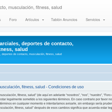
to, musculación, fitness, salud
s
Foro
Artículos
Tablón Anuncios
Servicios
arciales, deportes de contacto,
tness, salud
, deportes de contacto, musculación, fitness, salud
musculación, fitness, salud - Condiciones de uso
usculación, fitness, salud” (de aquí en adelante “nosotros”, “nos”, “nuestro”, “Foro
star legalmente sometido a los siguientes términos. En caso contrario por favor no 
 términos en cualquier momento e intentaríamos avisarle, sin embargo sería prude
musculación, fitness, salud” después de esos cambios significa que acuerda estar 