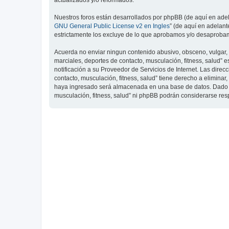
actualizados y/o reformados.
Nuestros foros están desarrollados por phpBB (de aquí en adela
GNU General Public License v2 en Ingles
” (de aquí en adelan
estrictamente los excluye de lo que aprobamos y/o desaprobam
Acuerda no enviar ningun contenido abusivo, obsceno, vulgar, d
marciales, deportes de contacto, musculación, fitness, salud”
notificación a su Proveedor de Servicios de Internet. Las dire
contacto, musculación, fitness, salud” tiene derecho a elimin
haya ingresado será almacenada en una base de datos. Dado que
musculación, fitness, salud” ni phpBB podrán considerarse re