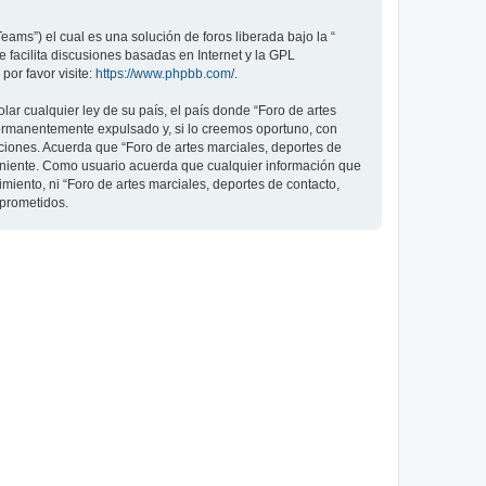
ams”) el cual es una solución de foros liberada bajo la “
 facilita discusiones basadas en Internet y la GPL
or favor visite:
https://www.phpbb.com/
.
ar cualquier ley de su país, el país donde “Foro de artes
permanentemente expulsado y, si lo creemos oportuno, con
iciones. Acuerda que “Foro de artes marciales, deportes de
veniente. Como usuario acuerda que cualquier información que
ento, ni “Foro de artes marciales, deportes de contacto,
mprometidos.