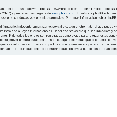
nte “ellos”, “sus”, “software phpBB”, “www.phpbb.com”, “phpBB Limited”, “phpBB Te
te “GPL”) y puede ser descargada de
www.phpbb.com
. El software phpBB solamente
os como conductas y/o contenido permisible. Para más información sobre phpBB, p
ifamatorio, indecente, amenazante, sexual o cualquier otro material que pueda viol
 está instalado o Leyes Internacionales. Hacer eso provocará que sea inmediata y 
cciones IP de todos los envíos son registradas como ayuda para reforzar estas cond
ar, editar, mover o cerrar cualquier tema en cualquier momento que lo creamos con
 esta información no será compartida con ninguna tercera parte sin su consentimi
sponsables por cualquier intento de hacking que conlleve a que los datos sean co