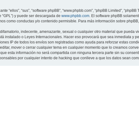
nte “ellos”, “sus”, “software phpBB”, “www.phpbb.com”, “phpBB Limited”, “phpBB Te
te “GPL”) y puede ser descargada de
www.phpbb.com
. El software phpBB solamente
os como conductas y/o contenido permisible. Para más información sobre phpBB, p
ifamatorio, indecente, amenazante, sexual o cualquier otro material que pueda viol
 está instalado o Leyes Internacionales. Hacer eso provocará que sea inmediata y 
cciones IP de todos los envíos son registradas como ayuda para reforzar estas cond
ar, editar, mover o cerrar cualquier tema en cualquier momento que lo creamos con
 esta información no será compartida con ninguna tercera parte sin su consentimi
sponsables por cualquier intento de hacking que conlleve a que los datos sean co