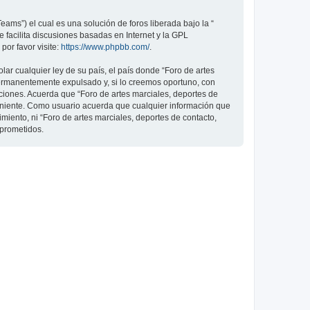
ams”) el cual es una solución de foros liberada bajo la “
 facilita discusiones basadas en Internet y la GPL
or favor visite:
https://www.phpbb.com/
.
ar cualquier ley de su país, el país donde “Foro de artes
permanentemente expulsado y, si lo creemos oportuno, con
iciones. Acuerda que “Foro de artes marciales, deportes de
veniente. Como usuario acuerda que cualquier información que
ento, ni “Foro de artes marciales, deportes de contacto,
mprometidos.