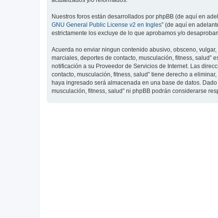
actualizados y/o reformados.
Nuestros foros están desarrollados por phpBB (de aquí en adela
GNU General Public License v2 en Ingles
” (de aquí en adelan
estrictamente los excluye de lo que aprobamos y/o desaprobam
Acuerda no enviar ningun contenido abusivo, obsceno, vulgar, d
marciales, deportes de contacto, musculación, fitness, salud”
notificación a su Proveedor de Servicios de Internet. Las dire
contacto, musculación, fitness, salud” tiene derecho a elimin
haya ingresado será almacenada en una base de datos. Dado que
musculación, fitness, salud” ni phpBB podrán considerarse re