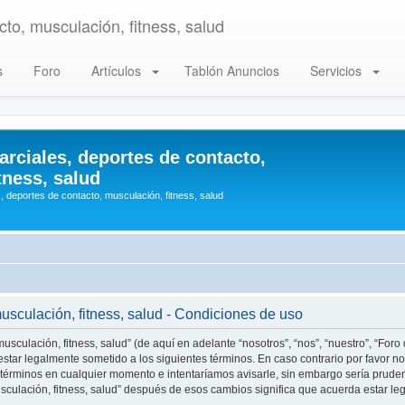
to, musculación, fitness, salud
s
Foro
Artículos
Tablón Anuncios
Servicios
arciales, deportes de contacto,
tness, salud
, deportes de contacto, musculación, fitness, salud
musculación, fitness, salud - Condiciones de uso
usculación, fitness, salud” (de aquí en adelante “nosotros”, “nos”, “nuestro”, “Foro
star legalmente sometido a los siguientes términos. En caso contrario por favor no 
 términos en cualquier momento e intentaríamos avisarle, sin embargo sería prude
musculación, fitness, salud” después de esos cambios significa que acuerda estar 