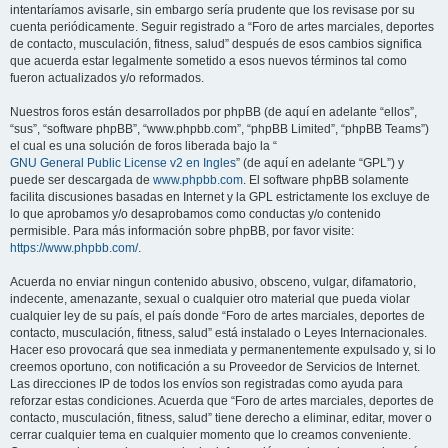
intentaríamos avisarle, sin embargo sería prudente que los revisase por su
cuenta periódicamente. Seguir registrado a “Foro de artes marciales, deportes
de contacto, musculación, fitness, salud” después de esos cambios significa
que acuerda estar legalmente sometido a esos nuevos términos tal como
fueron actualizados y/o reformados.
Nuestros foros están desarrollados por phpBB (de aquí en adelante “ellos”,
“sus”, “software phpBB”, “www.phpbb.com”, “phpBB Limited”, “phpBB Teams”)
el cual es una solución de foros liberada bajo la “
GNU General Public License v2 en Ingles
” (de aquí en adelante “GPL”) y
puede ser descargada de
www.phpbb.com
. El software phpBB solamente
facilita discusiones basadas en Internet y la GPL estrictamente los excluye de
lo que aprobamos y/o desaprobamos como conductas y/o contenido
permisible. Para más información sobre phpBB, por favor visite:
https://www.phpbb.com/
.
Acuerda no enviar ningun contenido abusivo, obsceno, vulgar, difamatorio,
indecente, amenazante, sexual o cualquier otro material que pueda violar
cualquier ley de su país, el país donde “Foro de artes marciales, deportes de
contacto, musculación, fitness, salud” está instalado o Leyes Internacionales.
Hacer eso provocará que sea inmediata y permanentemente expulsado y, si lo
creemos oportuno, con notificación a su Proveedor de Servicios de Internet.
Las direcciones IP de todos los envíos son registradas como ayuda para
reforzar estas condiciones. Acuerda que “Foro de artes marciales, deportes de
contacto, musculación, fitness, salud” tiene derecho a eliminar, editar, mover o
cerrar cualquier tema en cualquier momento que lo creamos conveniente.