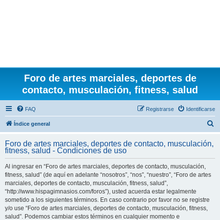
Foro de artes marciales, deportes de
contacto, musculación, fitness, salud
FAQ
Registrarse
Identificarse
B
Índice general
u
Foro de artes marciales, deportes de contacto, musculación,
s
fitness, salud - Condiciones de uso
c
Al ingresar en “Foro de artes marciales, deportes de contacto, musculación,
a
fitness, salud” (de aquí en adelante “nosotros”, “nos”, “nuestro”, “Foro de artes
r
marciales, deportes de contacto, musculación, fitness, salud”,
“http://www.hispagimnasios.com/foros”), usted acuerda estar legalmente
sometido a los siguientes términos. En caso contrario por favor no se registre
y/o use “Foro de artes marciales, deportes de contacto, musculación, fitness,
salud”. Podemos cambiar estos términos en cualquier momento e