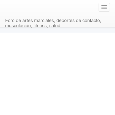
T
o
g
Foro de artes marciales, deportes de contacto,
g
musculación, fitness, salud
l
e
n
a
v
i
g
a
t
i
o
n