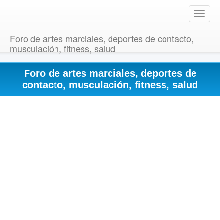
T
o
g
Foro de artes marciales, deportes de contacto,
g
musculación, fitness, salud
l
e
Foro de artes marciales, deportes de
n
a
contacto, musculación, fitness, salud
v
i
g
a
t
i
o
n