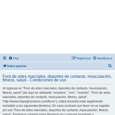
FAQ
Registrarse
Identificarse
B
Índice general
u
Foro de artes marciales, deportes de contacto, musculación,
s
fitness, salud - Condiciones de uso
c
Al ingresar en “Foro de artes marciales, deportes de contacto, musculación,
a
fitness, salud” (de aquí en adelante “nosotros”, “nos”, “nuestro”, “Foro de artes
r
marciales, deportes de contacto, musculación, fitness, salud”,
“http://www.hispagimnasios.com/foros”), usted acuerda estar legalmente
sometido a los siguientes términos. En caso contrario por favor no se registre
y/o use “Foro de artes marciales, deportes de contacto, musculación, fitness,
salud”. Podemos cambiar estos términos en cualquier momento e