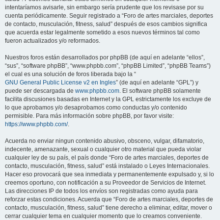
intentaríamos avisarle, sin embargo sería prudente que los revisase por su
cuenta periódicamente. Seguir registrado a “Foro de artes marciales, deportes
de contacto, musculación, fitness, salud” después de esos cambios significa
que acuerda estar legalmente sometido a esos nuevos términos tal como
fueron actualizados y/o reformados.
Nuestros foros están desarrollados por phpBB (de aquí en adelante “ellos”,
“sus”, “software phpBB”, “www.phpbb.com”, “phpBB Limited”, “phpBB Teams”)
el cual es una solución de foros liberada bajo la “
GNU General Public License v2 en Ingles
” (de aquí en adelante “GPL”) y
puede ser descargada de
www.phpbb.com
. El software phpBB solamente
facilita discusiones basadas en Internet y la GPL estrictamente los excluye de
lo que aprobamos y/o desaprobamos como conductas y/o contenido
permisible. Para más información sobre phpBB, por favor visite:
https://www.phpbb.com/
.
Acuerda no enviar ningun contenido abusivo, obsceno, vulgar, difamatorio,
indecente, amenazante, sexual o cualquier otro material que pueda violar
cualquier ley de su país, el país donde “Foro de artes marciales, deportes de
contacto, musculación, fitness, salud” está instalado o Leyes Internacionales.
Hacer eso provocará que sea inmediata y permanentemente expulsado y, si lo
creemos oportuno, con notificación a su Proveedor de Servicios de Internet.
Las direcciones IP de todos los envíos son registradas como ayuda para
reforzar estas condiciones. Acuerda que “Foro de artes marciales, deportes de
contacto, musculación, fitness, salud” tiene derecho a eliminar, editar, mover o
cerrar cualquier tema en cualquier momento que lo creamos conveniente.