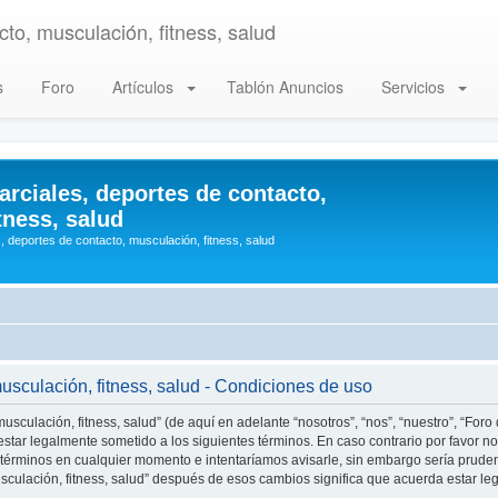
to, musculación, fitness, salud
s
Foro
Artículos
Tablón Anuncios
Servicios
arciales, deportes de contacto,
tness, salud
, deportes de contacto, musculación, fitness, salud
musculación, fitness, salud - Condiciones de uso
usculación, fitness, salud” (de aquí en adelante “nosotros”, “nos”, “nuestro”, “Foro
star legalmente sometido a los siguientes términos. En caso contrario por favor no 
 términos en cualquier momento e intentaríamos avisarle, sin embargo sería prude
musculación, fitness, salud” después de esos cambios significa que acuerda estar 