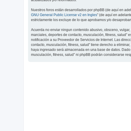
actualizados y/o reformados.
Nuestros foros están desarrollados por phpBB (de aquí en adela
GNU General Public License v2 en Ingles
” (de aquí en adelan
estrictamente los excluye de lo que aprobamos y/o desaprobam
Acuerda no enviar ningun contenido abusivo, obsceno, vulgar, d
marciales, deportes de contacto, musculación, fitness, salud”
notificación a su Proveedor de Servicios de Internet. Las dire
contacto, musculación, fitness, salud” tiene derecho a elimin
haya ingresado será almacenada en una base de datos. Dado que
musculación, fitness, salud” ni phpBB podrán considerarse re