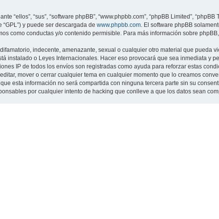
nte “ellos”, “sus”, “software phpBB”, “www.phpbb.com”, “phpBB Limited”, “phpBB Te
te “GPL”) y puede ser descargada de
www.phpbb.com
. El software phpBB solamente
os como conductas y/o contenido permisible. Para más información sobre phpBB, p
ifamatorio, indecente, amenazante, sexual o cualquier otro material que pueda viol
 está instalado o Leyes Internacionales. Hacer eso provocará que sea inmediata y 
cciones IP de todos los envíos son registradas como ayuda para reforzar estas cond
ar, editar, mover o cerrar cualquier tema en cualquier momento que lo creamos con
 esta información no será compartida con ninguna tercera parte sin su consentimi
sponsables por cualquier intento de hacking que conlleve a que los datos sean co