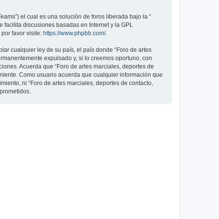
ams”) el cual es una solución de foros liberada bajo la “
 facilita discusiones basadas en Internet y la GPL
or favor visite:
https://www.phpbb.com/
.
ar cualquier ley de su país, el país donde “Foro de artes
permanentemente expulsado y, si lo creemos oportuno, con
iciones. Acuerda que “Foro de artes marciales, deportes de
veniente. Como usuario acuerda que cualquier información que
ento, ni “Foro de artes marciales, deportes de contacto,
mprometidos.