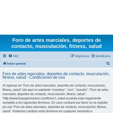
Foro de artes marciales, deportes de
contacto, musculación, fitness, salud
FAQ
Registrarse
Identificarse
B
Índice general
u
Foro de artes marciales, deportes de contacto, musculación,
s
fitness, salud - Condiciones de uso
c
Al ingresar en “Foro de artes marciales, deportes de contacto, musculación,
a
fitness, salud” (de aquí en adelante “nosotros”, “nos”, “nuestro”, “Foro de artes
r
marciales, deportes de contacto, musculación, fitness, salud”,
“http://www.hispagimnasios.com/foros”), usted acuerda estar legalmente
sometido a los siguientes términos. En caso contrario por favor no se registre
y/o use “Foro de artes marciales, deportes de contacto, musculación, fitness,
salud”. Podemos cambiar estos términos en cualquier momento e