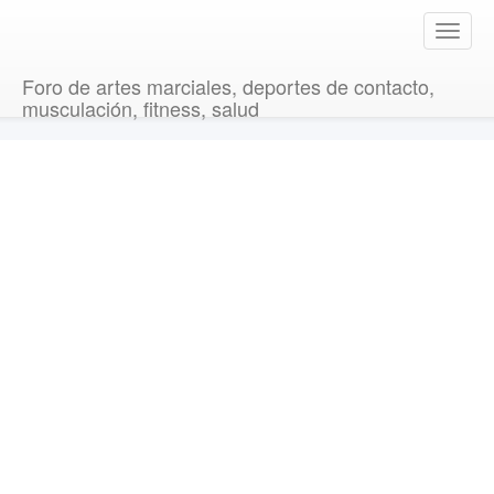
T
o
g
Foro de artes marciales, deportes de contacto,
g
musculación, fitness, salud
l
e
n
a
v
i
g
a
t
i
o
n