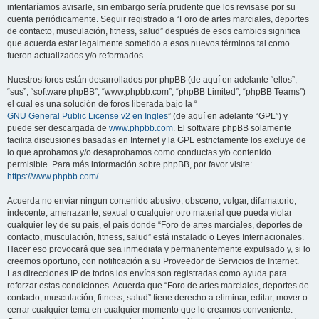
intentaríamos avisarle, sin embargo sería prudente que los revisase por su
cuenta periódicamente. Seguir registrado a “Foro de artes marciales, deportes
de contacto, musculación, fitness, salud” después de esos cambios significa
que acuerda estar legalmente sometido a esos nuevos términos tal como
fueron actualizados y/o reformados.
Nuestros foros están desarrollados por phpBB (de aquí en adelante “ellos”,
“sus”, “software phpBB”, “www.phpbb.com”, “phpBB Limited”, “phpBB Teams”)
el cual es una solución de foros liberada bajo la “
GNU General Public License v2 en Ingles
” (de aquí en adelante “GPL”) y
puede ser descargada de
www.phpbb.com
. El software phpBB solamente
facilita discusiones basadas en Internet y la GPL estrictamente los excluye de
lo que aprobamos y/o desaprobamos como conductas y/o contenido
permisible. Para más información sobre phpBB, por favor visite:
https://www.phpbb.com/
.
Acuerda no enviar ningun contenido abusivo, obsceno, vulgar, difamatorio,
indecente, amenazante, sexual o cualquier otro material que pueda violar
cualquier ley de su país, el país donde “Foro de artes marciales, deportes de
contacto, musculación, fitness, salud” está instalado o Leyes Internacionales.
Hacer eso provocará que sea inmediata y permanentemente expulsado y, si lo
creemos oportuno, con notificación a su Proveedor de Servicios de Internet.
Las direcciones IP de todos los envíos son registradas como ayuda para
reforzar estas condiciones. Acuerda que “Foro de artes marciales, deportes de
contacto, musculación, fitness, salud” tiene derecho a eliminar, editar, mover o
cerrar cualquier tema en cualquier momento que lo creamos conveniente.