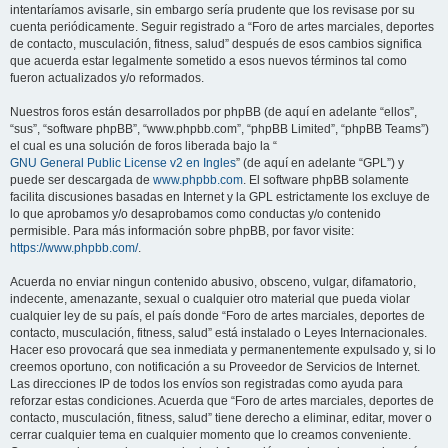
intentaríamos avisarle, sin embargo sería prudente que los revisase por su
cuenta periódicamente. Seguir registrado a “Foro de artes marciales, deportes
de contacto, musculación, fitness, salud” después de esos cambios significa
que acuerda estar legalmente sometido a esos nuevos términos tal como
fueron actualizados y/o reformados.
Nuestros foros están desarrollados por phpBB (de aquí en adelante “ellos”,
“sus”, “software phpBB”, “www.phpbb.com”, “phpBB Limited”, “phpBB Teams”)
el cual es una solución de foros liberada bajo la “
GNU General Public License v2 en Ingles
” (de aquí en adelante “GPL”) y
puede ser descargada de
www.phpbb.com
. El software phpBB solamente
facilita discusiones basadas en Internet y la GPL estrictamente los excluye de
lo que aprobamos y/o desaprobamos como conductas y/o contenido
permisible. Para más información sobre phpBB, por favor visite:
https://www.phpbb.com/
.
Acuerda no enviar ningun contenido abusivo, obsceno, vulgar, difamatorio,
indecente, amenazante, sexual o cualquier otro material que pueda violar
cualquier ley de su país, el país donde “Foro de artes marciales, deportes de
contacto, musculación, fitness, salud” está instalado o Leyes Internacionales.
Hacer eso provocará que sea inmediata y permanentemente expulsado y, si lo
creemos oportuno, con notificación a su Proveedor de Servicios de Internet.
Las direcciones IP de todos los envíos son registradas como ayuda para
reforzar estas condiciones. Acuerda que “Foro de artes marciales, deportes de
contacto, musculación, fitness, salud” tiene derecho a eliminar, editar, mover o
cerrar cualquier tema en cualquier momento que lo creamos conveniente.