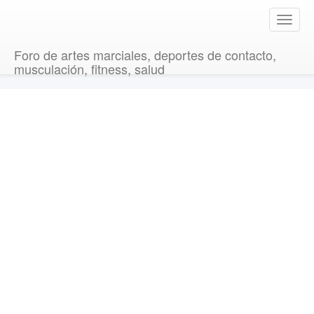
T
o
g
Foro de artes marciales, deportes de contacto,
g
musculación, fitness, salud
l
e
n
a
v
i
g
a
t
i
o
n