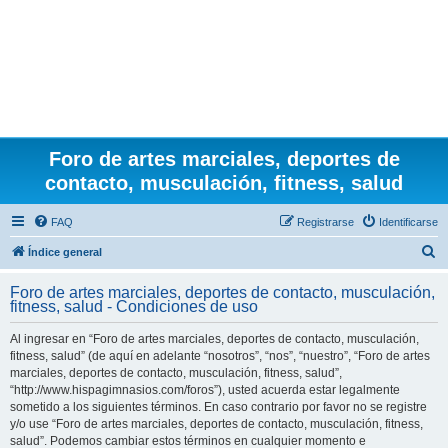
Foro de artes marciales, deportes de
contacto, musculación, fitness, salud
FAQ
Registrarse
Identificarse
B
Índice general
u
Foro de artes marciales, deportes de contacto, musculación,
s
fitness, salud - Condiciones de uso
c
Al ingresar en “Foro de artes marciales, deportes de contacto, musculación,
a
fitness, salud” (de aquí en adelante “nosotros”, “nos”, “nuestro”, “Foro de artes
r
marciales, deportes de contacto, musculación, fitness, salud”,
“http://www.hispagimnasios.com/foros”), usted acuerda estar legalmente
sometido a los siguientes términos. En caso contrario por favor no se registre
y/o use “Foro de artes marciales, deportes de contacto, musculación, fitness,
salud”. Podemos cambiar estos términos en cualquier momento e