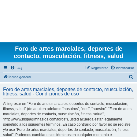
Foro de artes marciales, deportes de
contacto, musculación, fitness, salud
FAQ
Registrarse
Identificarse
B
Índice general
u
Foro de artes marciales, deportes de contacto, musculación,
s
fitness, salud - Condiciones de uso
c
Al ingresar en “Foro de artes marciales, deportes de contacto, musculación,
a
fitness, salud” (de aquí en adelante “nosotros”, “nos”, “nuestro”, “Foro de artes
r
marciales, deportes de contacto, musculación, fitness, salud”,
“http://www.hispagimnasios.com/foros”), usted acuerda estar legalmente
sometido a los siguientes términos. En caso contrario por favor no se registre
y/o use “Foro de artes marciales, deportes de contacto, musculación, fitness,
salud”. Podemos cambiar estos términos en cualquier momento e