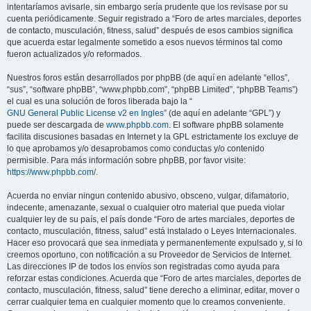
intentaríamos avisarle, sin embargo sería prudente que los revisase por su
cuenta periódicamente. Seguir registrado a “Foro de artes marciales, deportes
de contacto, musculación, fitness, salud” después de esos cambios significa
que acuerda estar legalmente sometido a esos nuevos términos tal como
fueron actualizados y/o reformados.
Nuestros foros están desarrollados por phpBB (de aquí en adelante “ellos”,
“sus”, “software phpBB”, “www.phpbb.com”, “phpBB Limited”, “phpBB Teams”)
el cual es una solución de foros liberada bajo la “
GNU General Public License v2 en Ingles
” (de aquí en adelante “GPL”) y
puede ser descargada de
www.phpbb.com
. El software phpBB solamente
facilita discusiones basadas en Internet y la GPL estrictamente los excluye de
lo que aprobamos y/o desaprobamos como conductas y/o contenido
permisible. Para más información sobre phpBB, por favor visite:
https://www.phpbb.com/
.
Acuerda no enviar ningun contenido abusivo, obsceno, vulgar, difamatorio,
indecente, amenazante, sexual o cualquier otro material que pueda violar
cualquier ley de su país, el país donde “Foro de artes marciales, deportes de
contacto, musculación, fitness, salud” está instalado o Leyes Internacionales.
Hacer eso provocará que sea inmediata y permanentemente expulsado y, si lo
creemos oportuno, con notificación a su Proveedor de Servicios de Internet.
Las direcciones IP de todos los envíos son registradas como ayuda para
reforzar estas condiciones. Acuerda que “Foro de artes marciales, deportes de
contacto, musculación, fitness, salud” tiene derecho a eliminar, editar, mover o
cerrar cualquier tema en cualquier momento que lo creamos conveniente.