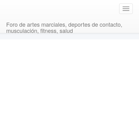
T
o
g
Foro de artes marciales, deportes de contacto,
g
musculación, fitness, salud
l
e
n
a
v
i
g
a
t
i
o
n