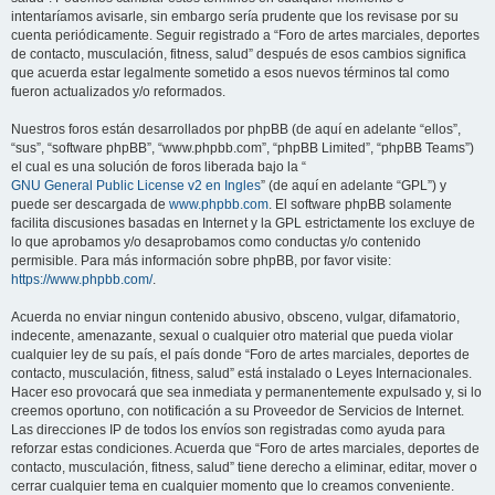
intentaríamos avisarle, sin embargo sería prudente que los revisase por su
cuenta periódicamente. Seguir registrado a “Foro de artes marciales, deportes
de contacto, musculación, fitness, salud” después de esos cambios significa
que acuerda estar legalmente sometido a esos nuevos términos tal como
fueron actualizados y/o reformados.
Nuestros foros están desarrollados por phpBB (de aquí en adelante “ellos”,
“sus”, “software phpBB”, “www.phpbb.com”, “phpBB Limited”, “phpBB Teams”)
el cual es una solución de foros liberada bajo la “
GNU General Public License v2 en Ingles
” (de aquí en adelante “GPL”) y
puede ser descargada de
www.phpbb.com
. El software phpBB solamente
facilita discusiones basadas en Internet y la GPL estrictamente los excluye de
lo que aprobamos y/o desaprobamos como conductas y/o contenido
permisible. Para más información sobre phpBB, por favor visite:
https://www.phpbb.com/
.
Acuerda no enviar ningun contenido abusivo, obsceno, vulgar, difamatorio,
indecente, amenazante, sexual o cualquier otro material que pueda violar
cualquier ley de su país, el país donde “Foro de artes marciales, deportes de
contacto, musculación, fitness, salud” está instalado o Leyes Internacionales.
Hacer eso provocará que sea inmediata y permanentemente expulsado y, si lo
creemos oportuno, con notificación a su Proveedor de Servicios de Internet.
Las direcciones IP de todos los envíos son registradas como ayuda para
reforzar estas condiciones. Acuerda que “Foro de artes marciales, deportes de
contacto, musculación, fitness, salud” tiene derecho a eliminar, editar, mover o
cerrar cualquier tema en cualquier momento que lo creamos conveniente.