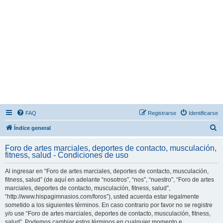
FAQ
Registrarse
Identificarse
B
Índice general
u
Foro de artes marciales, deportes de contacto, musculación,
s
fitness, salud - Condiciones de uso
c
Al ingresar en “Foro de artes marciales, deportes de contacto, musculación,
a
fitness, salud” (de aquí en adelante “nosotros”, “nos”, “nuestro”, “Foro de artes
r
marciales, deportes de contacto, musculación, fitness, salud”,
“http://www.hispagimnasios.com/foros”), usted acuerda estar legalmente
sometido a los siguientes términos. En caso contrario por favor no se registre
y/o use “Foro de artes marciales, deportes de contacto, musculación, fitness,
salud”. Podemos cambiar estos términos en cualquier momento e