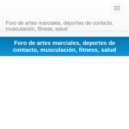
T
o
g
Foro de artes marciales, deportes de contacto,
g
musculación, fitness, salud
l
e
Foro de artes marciales, deportes de
n
a
contacto, musculación, fitness, salud
v
i
g
a
t
i
o
n