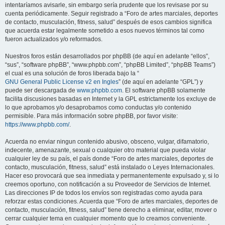
intentaríamos avisarle, sin embargo sería prudente que los revisase por su
cuenta periódicamente. Seguir registrado a “Foro de artes marciales, deportes
de contacto, musculación, fitness, salud” después de esos cambios significa
que acuerda estar legalmente sometido a esos nuevos términos tal como
fueron actualizados y/o reformados.
Nuestros foros están desarrollados por phpBB (de aquí en adelante “ellos”,
“sus”, “software phpBB”, “www.phpbb.com”, “phpBB Limited”, “phpBB Teams”)
el cual es una solución de foros liberada bajo la “
GNU General Public License v2 en Ingles
” (de aquí en adelante “GPL”) y
puede ser descargada de
www.phpbb.com
. El software phpBB solamente
facilita discusiones basadas en Internet y la GPL estrictamente los excluye de
lo que aprobamos y/o desaprobamos como conductas y/o contenido
permisible. Para más información sobre phpBB, por favor visite:
https://www.phpbb.com/
.
Acuerda no enviar ningun contenido abusivo, obsceno, vulgar, difamatorio,
indecente, amenazante, sexual o cualquier otro material que pueda violar
cualquier ley de su país, el país donde “Foro de artes marciales, deportes de
contacto, musculación, fitness, salud” está instalado o Leyes Internacionales.
Hacer eso provocará que sea inmediata y permanentemente expulsado y, si lo
creemos oportuno, con notificación a su Proveedor de Servicios de Internet.
Las direcciones IP de todos los envíos son registradas como ayuda para
reforzar estas condiciones. Acuerda que “Foro de artes marciales, deportes de
contacto, musculación, fitness, salud” tiene derecho a eliminar, editar, mover o
cerrar cualquier tema en cualquier momento que lo creamos conveniente.