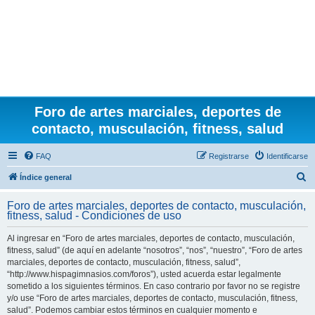
Foro de artes marciales, deportes de
contacto, musculación, fitness, salud
FAQ
Registrarse
Identificarse
B
Índice general
u
Foro de artes marciales, deportes de contacto, musculación,
s
fitness, salud - Condiciones de uso
c
Al ingresar en “Foro de artes marciales, deportes de contacto, musculación,
a
fitness, salud” (de aquí en adelante “nosotros”, “nos”, “nuestro”, “Foro de artes
r
marciales, deportes de contacto, musculación, fitness, salud”,
“http://www.hispagimnasios.com/foros”), usted acuerda estar legalmente
sometido a los siguientes términos. En caso contrario por favor no se registre
y/o use “Foro de artes marciales, deportes de contacto, musculación, fitness,
salud”. Podemos cambiar estos términos en cualquier momento e