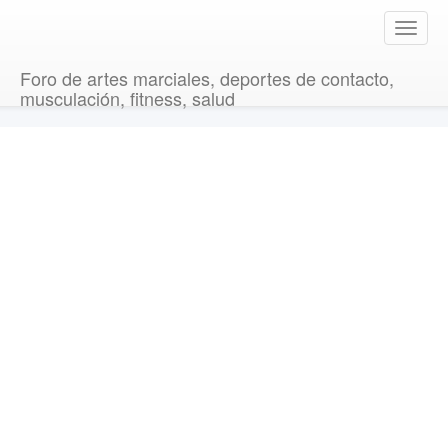
T
o
g
Foro de artes marciales, deportes de contacto,
g
musculación, fitness, salud
l
e
n
a
v
i
g
a
t
i
o
n