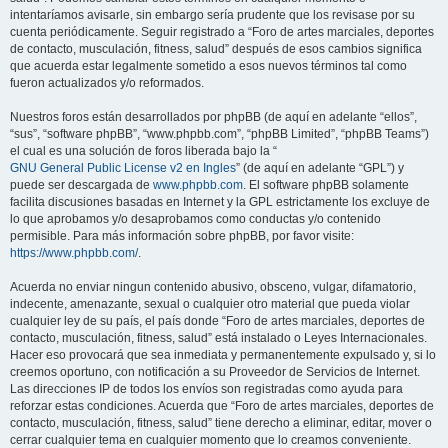
intentaríamos avisarle, sin embargo sería prudente que los revisase por su
cuenta periódicamente. Seguir registrado a “Foro de artes marciales, deportes
de contacto, musculación, fitness, salud” después de esos cambios significa
que acuerda estar legalmente sometido a esos nuevos términos tal como
fueron actualizados y/o reformados.
Nuestros foros están desarrollados por phpBB (de aquí en adelante “ellos”,
“sus”, “software phpBB”, “www.phpbb.com”, “phpBB Limited”, “phpBB Teams”)
el cual es una solución de foros liberada bajo la “
GNU General Public License v2 en Ingles
” (de aquí en adelante “GPL”) y
puede ser descargada de
www.phpbb.com
. El software phpBB solamente
facilita discusiones basadas en Internet y la GPL estrictamente los excluye de
lo que aprobamos y/o desaprobamos como conductas y/o contenido
permisible. Para más información sobre phpBB, por favor visite:
https://www.phpbb.com/
.
Acuerda no enviar ningun contenido abusivo, obsceno, vulgar, difamatorio,
indecente, amenazante, sexual o cualquier otro material que pueda violar
cualquier ley de su país, el país donde “Foro de artes marciales, deportes de
contacto, musculación, fitness, salud” está instalado o Leyes Internacionales.
Hacer eso provocará que sea inmediata y permanentemente expulsado y, si lo
creemos oportuno, con notificación a su Proveedor de Servicios de Internet.
Las direcciones IP de todos los envíos son registradas como ayuda para
reforzar estas condiciones. Acuerda que “Foro de artes marciales, deportes de
contacto, musculación, fitness, salud” tiene derecho a eliminar, editar, mover o
cerrar cualquier tema en cualquier momento que lo creamos conveniente.