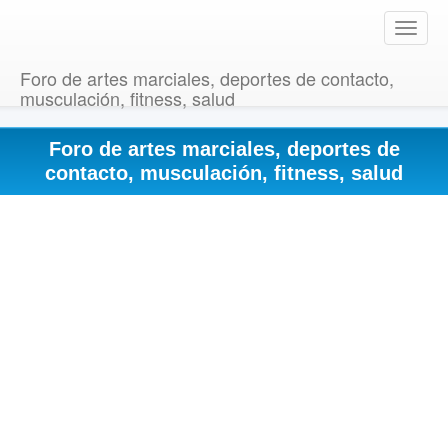
T
o
g
Foro de artes marciales, deportes de contacto,
g
musculación, fitness, salud
l
e
Foro de artes marciales, deportes de
n
a
contacto, musculación, fitness, salud
v
i
g
a
t
i
o
n