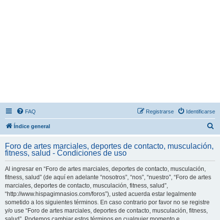
FAQ
Registrarse
Identificarse
B
Índice general
u
Foro de artes marciales, deportes de contacto, musculación,
s
fitness, salud - Condiciones de uso
c
Al ingresar en “Foro de artes marciales, deportes de contacto, musculación,
a
fitness, salud” (de aquí en adelante “nosotros”, “nos”, “nuestro”, “Foro de artes
r
marciales, deportes de contacto, musculación, fitness, salud”,
“http://www.hispagimnasios.com/foros”), usted acuerda estar legalmente
sometido a los siguientes términos. En caso contrario por favor no se registre
y/o use “Foro de artes marciales, deportes de contacto, musculación, fitness,
salud”. Podemos cambiar estos términos en cualquier momento e