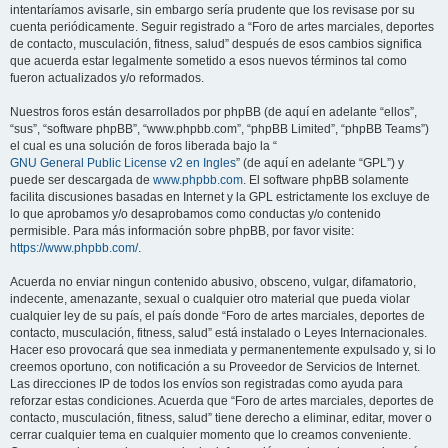
intentaríamos avisarle, sin embargo sería prudente que los revisase por su
cuenta periódicamente. Seguir registrado a “Foro de artes marciales, deportes
de contacto, musculación, fitness, salud” después de esos cambios significa
que acuerda estar legalmente sometido a esos nuevos términos tal como
fueron actualizados y/o reformados.
Nuestros foros están desarrollados por phpBB (de aquí en adelante “ellos”,
“sus”, “software phpBB”, “www.phpbb.com”, “phpBB Limited”, “phpBB Teams”)
el cual es una solución de foros liberada bajo la “
GNU General Public License v2 en Ingles
” (de aquí en adelante “GPL”) y
puede ser descargada de
www.phpbb.com
. El software phpBB solamente
facilita discusiones basadas en Internet y la GPL estrictamente los excluye de
lo que aprobamos y/o desaprobamos como conductas y/o contenido
permisible. Para más información sobre phpBB, por favor visite:
https://www.phpbb.com/
.
Acuerda no enviar ningun contenido abusivo, obsceno, vulgar, difamatorio,
indecente, amenazante, sexual o cualquier otro material que pueda violar
cualquier ley de su país, el país donde “Foro de artes marciales, deportes de
contacto, musculación, fitness, salud” está instalado o Leyes Internacionales.
Hacer eso provocará que sea inmediata y permanentemente expulsado y, si lo
creemos oportuno, con notificación a su Proveedor de Servicios de Internet.
Las direcciones IP de todos los envíos son registradas como ayuda para
reforzar estas condiciones. Acuerda que “Foro de artes marciales, deportes de
contacto, musculación, fitness, salud” tiene derecho a eliminar, editar, mover o
cerrar cualquier tema en cualquier momento que lo creamos conveniente.