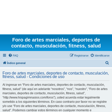
Foro de artes marciales, deportes de
contacto, musculación, fitness, salud
FAQ
Registrarse
Identificarse
B
Índice general
u
Foro de artes marciales, deportes de contacto, musculación,
s
fitness, salud - Condiciones de uso
c
Al ingresar en “Foro de artes marciales, deportes de contacto, musculación,
a
fitness, salud” (de aquí en adelante “nosotros”, “nos”, “nuestro”, “Foro de artes
r
marciales, deportes de contacto, musculación, fitness, salud”,
“http://www.hispagimnasios.com/foros”), usted acuerda estar legalmente
sometido a los siguientes términos. En caso contrario por favor no se registre
y/o use “Foro de artes marciales, deportes de contacto, musculación, fitness,
salud”. Podemos cambiar estos términos en cualquier momento e