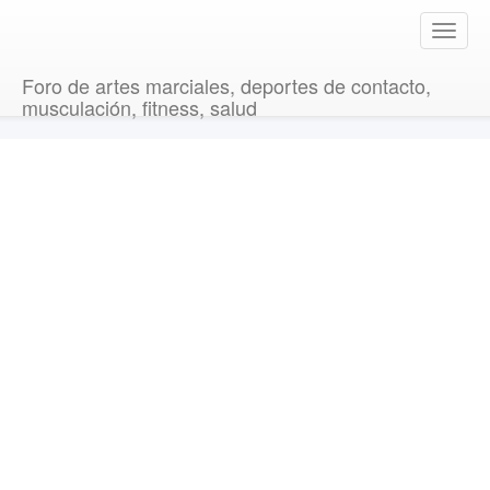
T
o
g
Foro de artes marciales, deportes de contacto,
g
musculación, fitness, salud
l
e
n
a
v
i
g
a
t
i
o
n