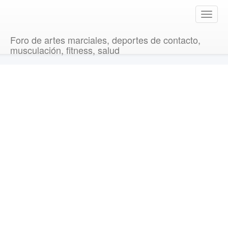
T
o
g
Foro de artes marciales, deportes de contacto,
g
musculación, fitness, salud
l
e
n
a
v
i
g
a
t
i
o
n