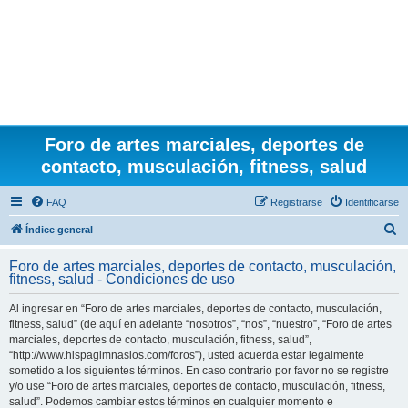
Foro de artes marciales, deportes de
contacto, musculación, fitness, salud
FAQ
Registrarse
Identificarse
B
Índice general
u
Foro de artes marciales, deportes de contacto, musculación,
s
fitness, salud - Condiciones de uso
c
Al ingresar en “Foro de artes marciales, deportes de contacto, musculación,
a
fitness, salud” (de aquí en adelante “nosotros”, “nos”, “nuestro”, “Foro de artes
r
marciales, deportes de contacto, musculación, fitness, salud”,
“http://www.hispagimnasios.com/foros”), usted acuerda estar legalmente
sometido a los siguientes términos. En caso contrario por favor no se registre
y/o use “Foro de artes marciales, deportes de contacto, musculación, fitness,
salud”. Podemos cambiar estos términos en cualquier momento e