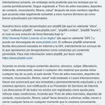
intentaríamos avisarle, sin embargo sería prudente que los revisase por su
cuenta periódicamente. Seguir registrado a “Foro de artes marciales, deportes
de contacto, musculación, fitness, salud” después de esos cambios significa
que acuerda estar legalmente sometido a esos nuevos términos tal como
fueron actualizados y/o reformados.
Nuestros foros están desarrollados por phpBB (de aquí en adelante “ellos”,
“sus”, “software phpBB”, “www.phpbb.com”, “phpBB Limited”, “phpBB Teams”)
el cual es una solución de foros liberada bajo la “
GNU General Public License v2 en Ingles
” (de aquí en adelante “GPL”) y
puede ser descargada de
www.phpbb.com
. El software phpBB solamente
facilita discusiones basadas en Internet y la GPL estrictamente los excluye de
lo que aprobamos y/o desaprobamos como conductas y/o contenido
permisible. Para más información sobre phpBB, por favor visite:
https://www.phpbb.com/
.
Acuerda no enviar ningun contenido abusivo, obsceno, vulgar, difamatorio,
indecente, amenazante, sexual o cualquier otro material que pueda violar
cualquier ley de su país, el país donde “Foro de artes marciales, deportes de
contacto, musculación, fitness, salud” está instalado o Leyes Internacionales.
Hacer eso provocará que sea inmediata y permanentemente expulsado y, si lo
creemos oportuno, con notificación a su Proveedor de Servicios de Internet.
Las direcciones IP de todos los envíos son registradas como ayuda para
reforzar estas condiciones. Acuerda que “Foro de artes marciales, deportes de
contacto, musculación, fitness, salud” tiene derecho a eliminar, editar, mover o
cerrar cualquier tema en cualquier momento que lo creamos conveniente.