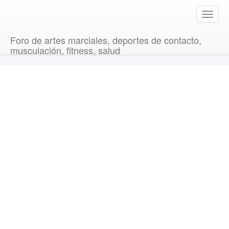
T
o
g
Foro de artes marciales, deportes de contacto,
g
musculación, fitness, salud
l
e
n
a
v
i
g
a
t
i
o
n