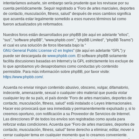
intentaríamos avisarle, sin embargo sería prudente que los revisase por su
cuenta periódicamente. Seguir registrado a “Foro de artes marciales, deportes
de contacto, musculación, fitness, salud” después de esos cambios significa
que acuerda estar legalmente sometido a esos nuevos términos tal como
fueron actualizados y/o reformados.
Nuestros foros están desarrollados por phpBB (de aquí en adelante “ellos”,
“sus”, “software phpBB”, “www.phpbb.com”, “phpBB Limited”, “phpBB Teams”)
el cual es una solución de foros liberada bajo la “
GNU General Public License v2 en Ingles
” (de aquí en adelante “GPL”) y
puede ser descargada de
www.phpbb.com
. El software phpBB solamente
facilita discusiones basadas en Internet y la GPL estrictamente los excluye de
lo que aprobamos y/o desaprobamos como conductas y/o contenido
permisible. Para más información sobre phpBB, por favor visite:
https://www.phpbb.com/
.
Acuerda no enviar ningun contenido abusivo, obsceno, vulgar, difamatorio,
indecente, amenazante, sexual o cualquier otro material que pueda violar
cualquier ley de su país, el país donde “Foro de artes marciales, deportes de
contacto, musculación, fitness, salud” está instalado o Leyes Internacionales.
Hacer eso provocará que sea inmediata y permanentemente expulsado y, si lo
creemos oportuno, con notificación a su Proveedor de Servicios de Internet.
Las direcciones IP de todos los envíos son registradas como ayuda para
reforzar estas condiciones. Acuerda que “Foro de artes marciales, deportes de
contacto, musculación, fitness, salud” tiene derecho a eliminar, editar, mover o
cerrar cualquier tema en cualquier momento que lo creamos conveniente.