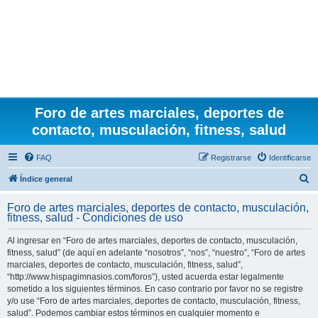
Foro de artes marciales, deportes de
contacto, musculación, fitness, salud
FAQ
Registrarse
Identificarse
B
Índice general
u
Foro de artes marciales, deportes de contacto, musculación,
s
fitness, salud - Condiciones de uso
c
Al ingresar en “Foro de artes marciales, deportes de contacto, musculación,
a
fitness, salud” (de aquí en adelante “nosotros”, “nos”, “nuestro”, “Foro de artes
r
marciales, deportes de contacto, musculación, fitness, salud”,
“http://www.hispagimnasios.com/foros”), usted acuerda estar legalmente
sometido a los siguientes términos. En caso contrario por favor no se registre
y/o use “Foro de artes marciales, deportes de contacto, musculación, fitness,
salud”. Podemos cambiar estos términos en cualquier momento e