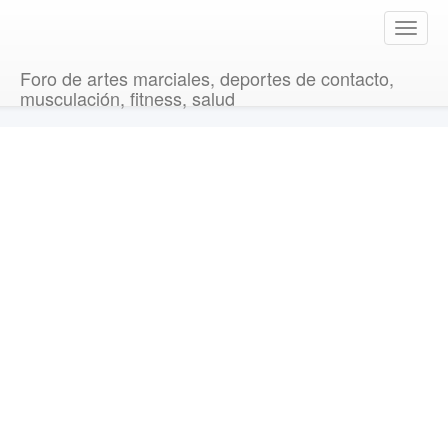
T
o
g
Foro de artes marciales, deportes de contacto,
g
musculación, fitness, salud
l
e
n
a
v
i
g
a
t
i
o
n