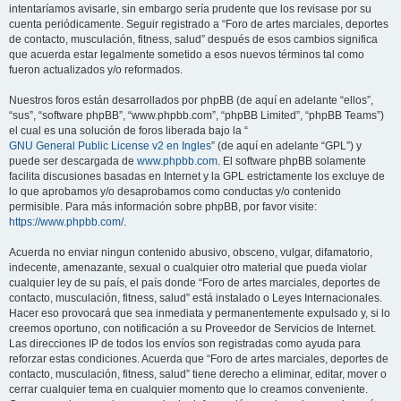
intentaríamos avisarle, sin embargo sería prudente que los revisase por su
cuenta periódicamente. Seguir registrado a “Foro de artes marciales, deportes
de contacto, musculación, fitness, salud” después de esos cambios significa
que acuerda estar legalmente sometido a esos nuevos términos tal como
fueron actualizados y/o reformados.
Nuestros foros están desarrollados por phpBB (de aquí en adelante “ellos”,
“sus”, “software phpBB”, “www.phpbb.com”, “phpBB Limited”, “phpBB Teams”)
el cual es una solución de foros liberada bajo la “
GNU General Public License v2 en Ingles
” (de aquí en adelante “GPL”) y
puede ser descargada de
www.phpbb.com
. El software phpBB solamente
facilita discusiones basadas en Internet y la GPL estrictamente los excluye de
lo que aprobamos y/o desaprobamos como conductas y/o contenido
permisible. Para más información sobre phpBB, por favor visite:
https://www.phpbb.com/
.
Acuerda no enviar ningun contenido abusivo, obsceno, vulgar, difamatorio,
indecente, amenazante, sexual o cualquier otro material que pueda violar
cualquier ley de su país, el país donde “Foro de artes marciales, deportes de
contacto, musculación, fitness, salud” está instalado o Leyes Internacionales.
Hacer eso provocará que sea inmediata y permanentemente expulsado y, si lo
creemos oportuno, con notificación a su Proveedor de Servicios de Internet.
Las direcciones IP de todos los envíos son registradas como ayuda para
reforzar estas condiciones. Acuerda que “Foro de artes marciales, deportes de
contacto, musculación, fitness, salud” tiene derecho a eliminar, editar, mover o
cerrar cualquier tema en cualquier momento que lo creamos conveniente.