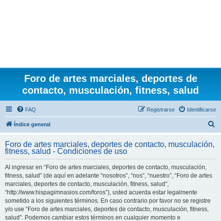
Foro de artes marciales, deportes de
contacto, musculación, fitness, salud
FAQ
Registrarse
Identificarse
B
Índice general
u
Foro de artes marciales, deportes de contacto, musculación,
s
fitness, salud - Condiciones de uso
c
Al ingresar en “Foro de artes marciales, deportes de contacto, musculación,
a
fitness, salud” (de aquí en adelante “nosotros”, “nos”, “nuestro”, “Foro de artes
r
marciales, deportes de contacto, musculación, fitness, salud”,
“http://www.hispagimnasios.com/foros”), usted acuerda estar legalmente
sometido a los siguientes términos. En caso contrario por favor no se registre
y/o use “Foro de artes marciales, deportes de contacto, musculación, fitness,
salud”. Podemos cambiar estos términos en cualquier momento e