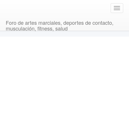
T
o
g
Foro de artes marciales, deportes de contacto,
g
musculación, fitness, salud
l
e
n
a
v
i
g
a
t
i
o
n