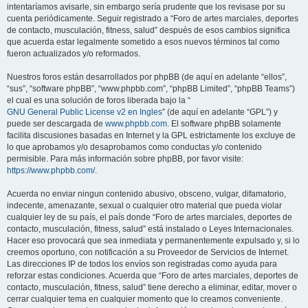
intentaríamos avisarle, sin embargo sería prudente que los revisase por su
cuenta periódicamente. Seguir registrado a “Foro de artes marciales, deportes
de contacto, musculación, fitness, salud” después de esos cambios significa
que acuerda estar legalmente sometido a esos nuevos términos tal como
fueron actualizados y/o reformados.
Nuestros foros están desarrollados por phpBB (de aquí en adelante “ellos”,
“sus”, “software phpBB”, “www.phpbb.com”, “phpBB Limited”, “phpBB Teams”)
el cual es una solución de foros liberada bajo la “
GNU General Public License v2 en Ingles
” (de aquí en adelante “GPL”) y
puede ser descargada de
www.phpbb.com
. El software phpBB solamente
facilita discusiones basadas en Internet y la GPL estrictamente los excluye de
lo que aprobamos y/o desaprobamos como conductas y/o contenido
permisible. Para más información sobre phpBB, por favor visite:
https://www.phpbb.com/
.
Acuerda no enviar ningun contenido abusivo, obsceno, vulgar, difamatorio,
indecente, amenazante, sexual o cualquier otro material que pueda violar
cualquier ley de su país, el país donde “Foro de artes marciales, deportes de
contacto, musculación, fitness, salud” está instalado o Leyes Internacionales.
Hacer eso provocará que sea inmediata y permanentemente expulsado y, si lo
creemos oportuno, con notificación a su Proveedor de Servicios de Internet.
Las direcciones IP de todos los envíos son registradas como ayuda para
reforzar estas condiciones. Acuerda que “Foro de artes marciales, deportes de
contacto, musculación, fitness, salud” tiene derecho a eliminar, editar, mover o
cerrar cualquier tema en cualquier momento que lo creamos conveniente.