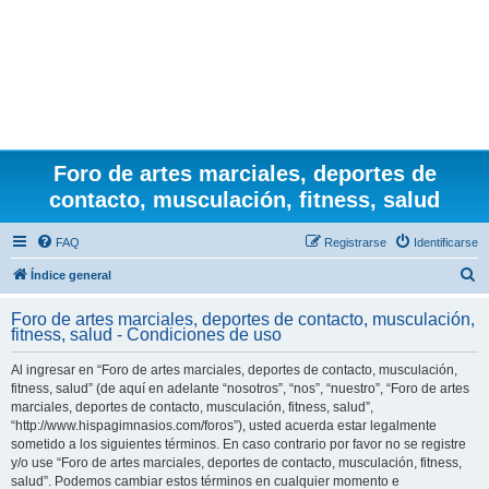
Foro de artes marciales, deportes de
contacto, musculación, fitness, salud
FAQ
Registrarse
Identificarse
B
Índice general
u
Foro de artes marciales, deportes de contacto, musculación,
s
fitness, salud - Condiciones de uso
c
Al ingresar en “Foro de artes marciales, deportes de contacto, musculación,
a
fitness, salud” (de aquí en adelante “nosotros”, “nos”, “nuestro”, “Foro de artes
r
marciales, deportes de contacto, musculación, fitness, salud”,
“http://www.hispagimnasios.com/foros”), usted acuerda estar legalmente
sometido a los siguientes términos. En caso contrario por favor no se registre
y/o use “Foro de artes marciales, deportes de contacto, musculación, fitness,
salud”. Podemos cambiar estos términos en cualquier momento e