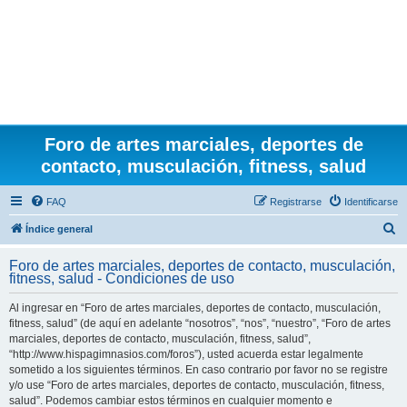
Foro de artes marciales, deportes de
contacto, musculación, fitness, salud
FAQ
Registrarse
Identificarse
B
Índice general
u
Foro de artes marciales, deportes de contacto, musculación,
s
fitness, salud - Condiciones de uso
c
Al ingresar en “Foro de artes marciales, deportes de contacto, musculación,
a
fitness, salud” (de aquí en adelante “nosotros”, “nos”, “nuestro”, “Foro de artes
r
marciales, deportes de contacto, musculación, fitness, salud”,
“http://www.hispagimnasios.com/foros”), usted acuerda estar legalmente
sometido a los siguientes términos. En caso contrario por favor no se registre
y/o use “Foro de artes marciales, deportes de contacto, musculación, fitness,
salud”. Podemos cambiar estos términos en cualquier momento e