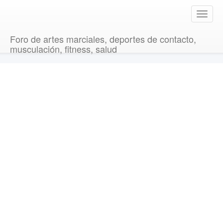
T
o
g
Foro de artes marciales, deportes de contacto,
g
musculación, fitness, salud
l
e
n
a
v
i
g
a
t
i
o
n