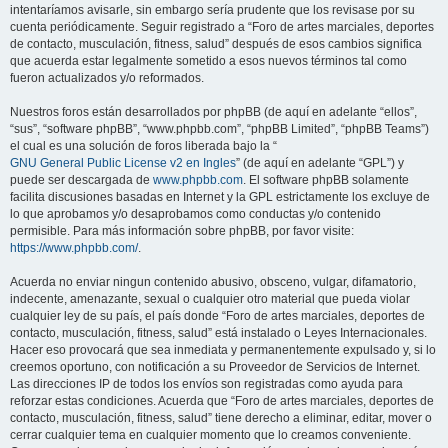
intentaríamos avisarle, sin embargo sería prudente que los revisase por su
cuenta periódicamente. Seguir registrado a “Foro de artes marciales, deportes
de contacto, musculación, fitness, salud” después de esos cambios significa
que acuerda estar legalmente sometido a esos nuevos términos tal como
fueron actualizados y/o reformados.
Nuestros foros están desarrollados por phpBB (de aquí en adelante “ellos”,
“sus”, “software phpBB”, “www.phpbb.com”, “phpBB Limited”, “phpBB Teams”)
el cual es una solución de foros liberada bajo la “
GNU General Public License v2 en Ingles
” (de aquí en adelante “GPL”) y
puede ser descargada de
www.phpbb.com
. El software phpBB solamente
facilita discusiones basadas en Internet y la GPL estrictamente los excluye de
lo que aprobamos y/o desaprobamos como conductas y/o contenido
permisible. Para más información sobre phpBB, por favor visite:
https://www.phpbb.com/
.
Acuerda no enviar ningun contenido abusivo, obsceno, vulgar, difamatorio,
indecente, amenazante, sexual o cualquier otro material que pueda violar
cualquier ley de su país, el país donde “Foro de artes marciales, deportes de
contacto, musculación, fitness, salud” está instalado o Leyes Internacionales.
Hacer eso provocará que sea inmediata y permanentemente expulsado y, si lo
creemos oportuno, con notificación a su Proveedor de Servicios de Internet.
Las direcciones IP de todos los envíos son registradas como ayuda para
reforzar estas condiciones. Acuerda que “Foro de artes marciales, deportes de
contacto, musculación, fitness, salud” tiene derecho a eliminar, editar, mover o
cerrar cualquier tema en cualquier momento que lo creamos conveniente.