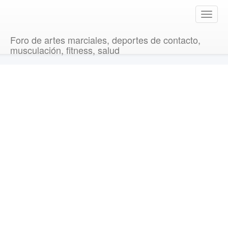
T
o
g
Foro de artes marciales, deportes de contacto,
g
musculación, fitness, salud
l
e
n
a
v
i
g
a
t
i
o
n