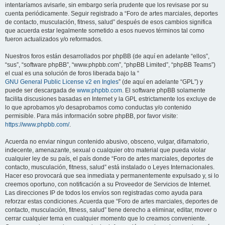
intentaríamos avisarle, sin embargo sería prudente que los revisase por su
cuenta periódicamente. Seguir registrado a “Foro de artes marciales, deportes
de contacto, musculación, fitness, salud” después de esos cambios significa
que acuerda estar legalmente sometido a esos nuevos términos tal como
fueron actualizados y/o reformados.
Nuestros foros están desarrollados por phpBB (de aquí en adelante “ellos”,
“sus”, “software phpBB”, “www.phpbb.com”, “phpBB Limited”, “phpBB Teams”)
el cual es una solución de foros liberada bajo la “
GNU General Public License v2 en Ingles
” (de aquí en adelante “GPL”) y
puede ser descargada de
www.phpbb.com
. El software phpBB solamente
facilita discusiones basadas en Internet y la GPL estrictamente los excluye de
lo que aprobamos y/o desaprobamos como conductas y/o contenido
permisible. Para más información sobre phpBB, por favor visite:
https://www.phpbb.com/
.
Acuerda no enviar ningun contenido abusivo, obsceno, vulgar, difamatorio,
indecente, amenazante, sexual o cualquier otro material que pueda violar
cualquier ley de su país, el país donde “Foro de artes marciales, deportes de
contacto, musculación, fitness, salud” está instalado o Leyes Internacionales.
Hacer eso provocará que sea inmediata y permanentemente expulsado y, si lo
creemos oportuno, con notificación a su Proveedor de Servicios de Internet.
Las direcciones IP de todos los envíos son registradas como ayuda para
reforzar estas condiciones. Acuerda que “Foro de artes marciales, deportes de
contacto, musculación, fitness, salud” tiene derecho a eliminar, editar, mover o
cerrar cualquier tema en cualquier momento que lo creamos conveniente.