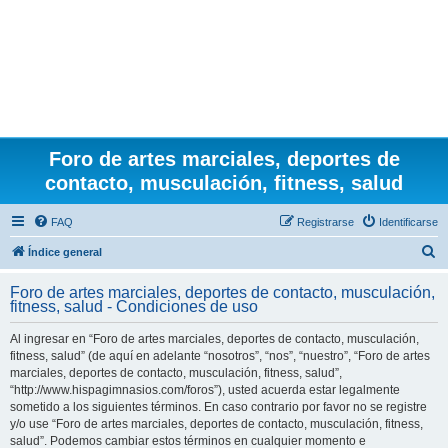
Foro de artes marciales, deportes de
contacto, musculación, fitness, salud
FAQ
Registrarse
Identificarse
B
Índice general
u
Foro de artes marciales, deportes de contacto, musculación,
s
fitness, salud - Condiciones de uso
c
Al ingresar en “Foro de artes marciales, deportes de contacto, musculación,
a
fitness, salud” (de aquí en adelante “nosotros”, “nos”, “nuestro”, “Foro de artes
r
marciales, deportes de contacto, musculación, fitness, salud”,
“http://www.hispagimnasios.com/foros”), usted acuerda estar legalmente
sometido a los siguientes términos. En caso contrario por favor no se registre
y/o use “Foro de artes marciales, deportes de contacto, musculación, fitness,
salud”. Podemos cambiar estos términos en cualquier momento e