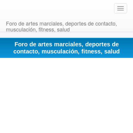
T
o
g
Foro de artes marciales, deportes de contacto,
g
musculación, fitness, salud
l
e
Foro de artes marciales, deportes de
n
a
contacto, musculación, fitness, salud
v
i
g
a
t
i
o
n