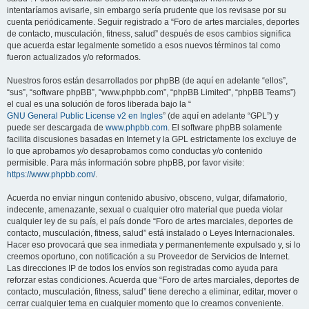
intentaríamos avisarle, sin embargo sería prudente que los revisase por su
cuenta periódicamente. Seguir registrado a “Foro de artes marciales, deportes
de contacto, musculación, fitness, salud” después de esos cambios significa
que acuerda estar legalmente sometido a esos nuevos términos tal como
fueron actualizados y/o reformados.
Nuestros foros están desarrollados por phpBB (de aquí en adelante “ellos”,
“sus”, “software phpBB”, “www.phpbb.com”, “phpBB Limited”, “phpBB Teams”)
el cual es una solución de foros liberada bajo la “
GNU General Public License v2 en Ingles
” (de aquí en adelante “GPL”) y
puede ser descargada de
www.phpbb.com
. El software phpBB solamente
facilita discusiones basadas en Internet y la GPL estrictamente los excluye de
lo que aprobamos y/o desaprobamos como conductas y/o contenido
permisible. Para más información sobre phpBB, por favor visite:
https://www.phpbb.com/
.
Acuerda no enviar ningun contenido abusivo, obsceno, vulgar, difamatorio,
indecente, amenazante, sexual o cualquier otro material que pueda violar
cualquier ley de su país, el país donde “Foro de artes marciales, deportes de
contacto, musculación, fitness, salud” está instalado o Leyes Internacionales.
Hacer eso provocará que sea inmediata y permanentemente expulsado y, si lo
creemos oportuno, con notificación a su Proveedor de Servicios de Internet.
Las direcciones IP de todos los envíos son registradas como ayuda para
reforzar estas condiciones. Acuerda que “Foro de artes marciales, deportes de
contacto, musculación, fitness, salud” tiene derecho a eliminar, editar, mover o
cerrar cualquier tema en cualquier momento que lo creamos conveniente.