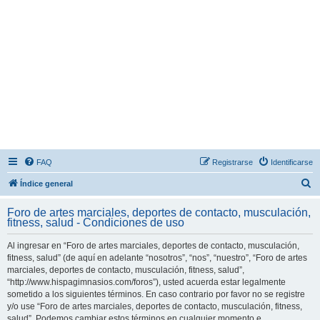
FAQ
Registrarse
Identificarse
B
Índice general
u
Foro de artes marciales, deportes de contacto, musculación,
s
fitness, salud - Condiciones de uso
c
Al ingresar en “Foro de artes marciales, deportes de contacto, musculación,
a
fitness, salud” (de aquí en adelante “nosotros”, “nos”, “nuestro”, “Foro de artes
r
marciales, deportes de contacto, musculación, fitness, salud”,
“http://www.hispagimnasios.com/foros”), usted acuerda estar legalmente
sometido a los siguientes términos. En caso contrario por favor no se registre
y/o use “Foro de artes marciales, deportes de contacto, musculación, fitness,
salud”. Podemos cambiar estos términos en cualquier momento e