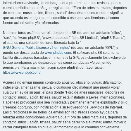
intentaríamos avisarle, sin embargo sería prudente que los revisase por su
cuenta periódicamente. Seguir registrado a “Foro de artes marciales, deportes
de contacto, musculación, fitness, salud” después de esos cambios significa
que acuerda estar legalmente sometido a esos nuevos términos tal como
fueron actualizados y/o reformados.
Nuestros foros están desarrollados por phpBB (de aquí en adelante “ellos”,
“sus”, “software phpBB”, “www.phpbb.com”, “phpBB Limited”, “phpBB Teams”)
el cual es una solución de foros liberada bajo la “
GNU General Public License v2 en Ingles
” (de aquí en adelante “GPL”) y
puede ser descargada de
www.phpbb.com
. El software phpBB solamente
facilita discusiones basadas en Internet y la GPL estrictamente los excluye de
lo que aprobamos y/o desaprobamos como conductas y/o contenido
permisible. Para más información sobre phpBB, por favor visite:
https://www.phpbb.com/
.
Acuerda no enviar ningun contenido abusivo, obsceno, vulgar, difamatorio,
indecente, amenazante, sexual o cualquier otro material que pueda violar
cualquier ley de su país, el país donde “Foro de artes marciales, deportes de
contacto, musculación, fitness, salud” está instalado o Leyes Internacionales.
Hacer eso provocará que sea inmediata y permanentemente expulsado y, si lo
creemos oportuno, con notificación a su Proveedor de Servicios de Internet.
Las direcciones IP de todos los envíos son registradas como ayuda para
reforzar estas condiciones. Acuerda que “Foro de artes marciales, deportes de
contacto, musculación, fitness, salud” tiene derecho a eliminar, editar, mover o
cerrar cualquier tema en cualquier momento que lo creamos conveniente.