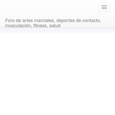
T
o
g
Foro de artes marciales, deportes de contacto,
g
musculación, fitness, salud
l
e
n
a
v
i
g
a
t
i
o
n