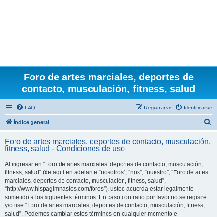
Foro de artes marciales, deportes de
contacto, musculación, fitness, salud
FAQ
Registrarse
Identificarse
B
Índice general
u
Foro de artes marciales, deportes de contacto, musculación,
s
fitness, salud - Condiciones de uso
c
Al ingresar en “Foro de artes marciales, deportes de contacto, musculación,
a
fitness, salud” (de aquí en adelante “nosotros”, “nos”, “nuestro”, “Foro de artes
r
marciales, deportes de contacto, musculación, fitness, salud”,
“http://www.hispagimnasios.com/foros”), usted acuerda estar legalmente
sometido a los siguientes términos. En caso contrario por favor no se registre
y/o use “Foro de artes marciales, deportes de contacto, musculación, fitness,
salud”. Podemos cambiar estos términos en cualquier momento e