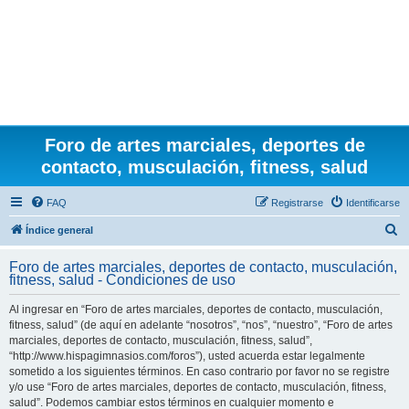
Foro de artes marciales, deportes de
contacto, musculación, fitness, salud
FAQ
Registrarse
Identificarse
B
Índice general
u
Foro de artes marciales, deportes de contacto, musculación,
s
fitness, salud - Condiciones de uso
c
Al ingresar en “Foro de artes marciales, deportes de contacto, musculación,
a
fitness, salud” (de aquí en adelante “nosotros”, “nos”, “nuestro”, “Foro de artes
r
marciales, deportes de contacto, musculación, fitness, salud”,
“http://www.hispagimnasios.com/foros”), usted acuerda estar legalmente
sometido a los siguientes términos. En caso contrario por favor no se registre
y/o use “Foro de artes marciales, deportes de contacto, musculación, fitness,
salud”. Podemos cambiar estos términos en cualquier momento e