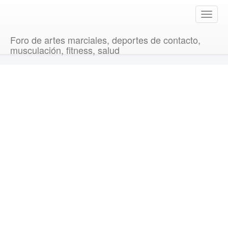
T
o
g
Foro de artes marciales, deportes de contacto,
g
musculación, fitness, salud
l
e
n
a
v
i
g
a
t
i
o
n