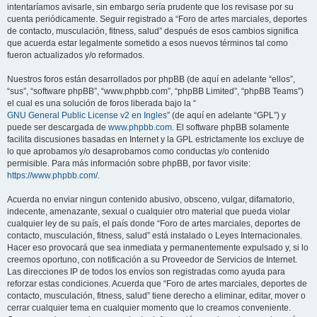
intentaríamos avisarle, sin embargo sería prudente que los revisase por su
cuenta periódicamente. Seguir registrado a “Foro de artes marciales, deportes
de contacto, musculación, fitness, salud” después de esos cambios significa
que acuerda estar legalmente sometido a esos nuevos términos tal como
fueron actualizados y/o reformados.
Nuestros foros están desarrollados por phpBB (de aquí en adelante “ellos”,
“sus”, “software phpBB”, “www.phpbb.com”, “phpBB Limited”, “phpBB Teams”)
el cual es una solución de foros liberada bajo la “
GNU General Public License v2 en Ingles
” (de aquí en adelante “GPL”) y
puede ser descargada de
www.phpbb.com
. El software phpBB solamente
facilita discusiones basadas en Internet y la GPL estrictamente los excluye de
lo que aprobamos y/o desaprobamos como conductas y/o contenido
permisible. Para más información sobre phpBB, por favor visite:
https://www.phpbb.com/
.
Acuerda no enviar ningun contenido abusivo, obsceno, vulgar, difamatorio,
indecente, amenazante, sexual o cualquier otro material que pueda violar
cualquier ley de su país, el país donde “Foro de artes marciales, deportes de
contacto, musculación, fitness, salud” está instalado o Leyes Internacionales.
Hacer eso provocará que sea inmediata y permanentemente expulsado y, si lo
creemos oportuno, con notificación a su Proveedor de Servicios de Internet.
Las direcciones IP de todos los envíos son registradas como ayuda para
reforzar estas condiciones. Acuerda que “Foro de artes marciales, deportes de
contacto, musculación, fitness, salud” tiene derecho a eliminar, editar, mover o
cerrar cualquier tema en cualquier momento que lo creamos conveniente.