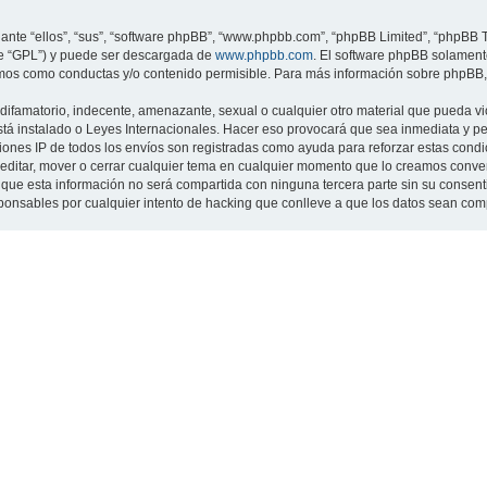
nte “ellos”, “sus”, “software phpBB”, “www.phpbb.com”, “phpBB Limited”, “phpBB Te
te “GPL”) y puede ser descargada de
www.phpbb.com
. El software phpBB solamente
os como conductas y/o contenido permisible. Para más información sobre phpBB, p
ifamatorio, indecente, amenazante, sexual o cualquier otro material que pueda viol
 está instalado o Leyes Internacionales. Hacer eso provocará que sea inmediata y 
cciones IP de todos los envíos son registradas como ayuda para reforzar estas cond
ar, editar, mover o cerrar cualquier tema en cualquier momento que lo creamos con
 esta información no será compartida con ninguna tercera parte sin su consentimi
sponsables por cualquier intento de hacking que conlleve a que los datos sean co