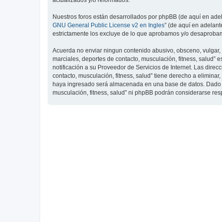
actualizados y/o reformados.
Nuestros foros están desarrollados por phpBB (de aquí en adela
GNU General Public License v2 en Ingles
” (de aquí en adelan
estrictamente los excluye de lo que aprobamos y/o desaprobam
Acuerda no enviar ningun contenido abusivo, obsceno, vulgar, d
marciales, deportes de contacto, musculación, fitness, salud”
notificación a su Proveedor de Servicios de Internet. Las dire
contacto, musculación, fitness, salud” tiene derecho a elimin
haya ingresado será almacenada en una base de datos. Dado que
musculación, fitness, salud” ni phpBB podrán considerarse re