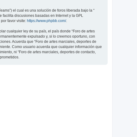
ams”) el cual es una solución de foros liberada bajo la “
 facilita discusiones basadas en Internet y la GPL
or favor visite:
https://www.phpbb.com/
.
ar cualquier ley de su país, el país donde “Foro de artes
permanentemente expulsado y, si lo creemos oportuno, con
iciones. Acuerda que “Foro de artes marciales, deportes de
veniente. Como usuario acuerda que cualquier información que
ento, ni “Foro de artes marciales, deportes de contacto,
mprometidos.