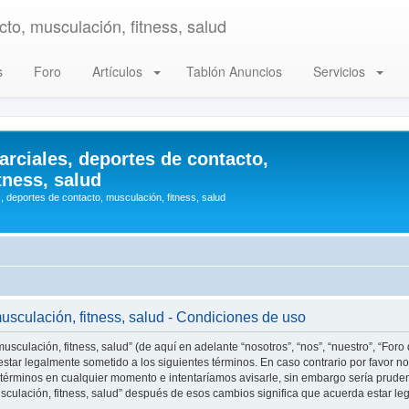
to, musculación, fitness, salud
s
Foro
Artículos
Tablón Anuncios
Servicios
arciales, deportes de contacto,
tness, salud
, deportes de contacto, musculación, fitness, salud
musculación, fitness, salud - Condiciones de uso
usculación, fitness, salud” (de aquí en adelante “nosotros”, “nos”, “nuestro”, “Foro
star legalmente sometido a los siguientes términos. En caso contrario por favor no 
 términos en cualquier momento e intentaríamos avisarle, sin embargo sería prude
musculación, fitness, salud” después de esos cambios significa que acuerda estar 