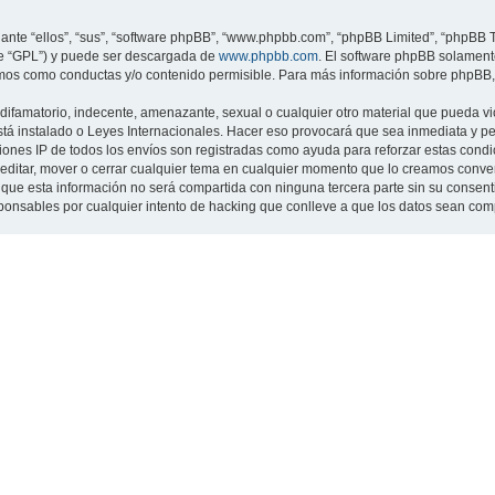
nte “ellos”, “sus”, “software phpBB”, “www.phpbb.com”, “phpBB Limited”, “phpBB Te
te “GPL”) y puede ser descargada de
www.phpbb.com
. El software phpBB solamente
os como conductas y/o contenido permisible. Para más información sobre phpBB, p
ifamatorio, indecente, amenazante, sexual o cualquier otro material que pueda viol
 está instalado o Leyes Internacionales. Hacer eso provocará que sea inmediata y 
cciones IP de todos los envíos son registradas como ayuda para reforzar estas cond
ar, editar, mover o cerrar cualquier tema en cualquier momento que lo creamos con
 esta información no será compartida con ninguna tercera parte sin su consentimi
sponsables por cualquier intento de hacking que conlleve a que los datos sean co