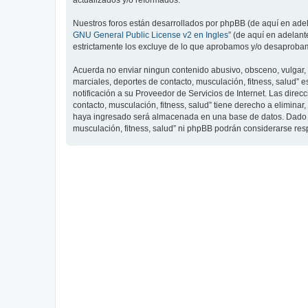
actualizados y/o reformados.
Nuestros foros están desarrollados por phpBB (de aquí en adela
GNU General Public License v2 en Ingles
” (de aquí en adelan
estrictamente los excluye de lo que aprobamos y/o desaprobam
Acuerda no enviar ningun contenido abusivo, obsceno, vulgar, d
marciales, deportes de contacto, musculación, fitness, salud”
notificación a su Proveedor de Servicios de Internet. Las dire
contacto, musculación, fitness, salud” tiene derecho a elimin
haya ingresado será almacenada en una base de datos. Dado que
musculación, fitness, salud” ni phpBB podrán considerarse re