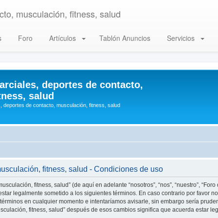
to, musculación, fitness, salud
s
Foro
Artículos
Tablón Anuncios
Servicios
arciales, deportes de contacto,
tness, salud
, deportes de contacto, musculación, fitness, salud
musculación, fitness, salud - Condiciones de uso
usculación, fitness, salud” (de aquí en adelante “nosotros”, “nos”, “nuestro”, “Foro
star legalmente sometido a los siguientes términos. En caso contrario por favor no 
 términos en cualquier momento e intentaríamos avisarle, sin embargo sería prude
musculación, fitness, salud” después de esos cambios significa que acuerda estar 