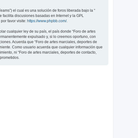
ams”) el cual es una solución de foros liberada bajo la “
 facilita discusiones basadas en Internet y la GPL
or favor visite:
https://www.phpbb.com/
.
ar cualquier ley de su país, el país donde “Foro de artes
permanentemente expulsado y, si lo creemos oportuno, con
iciones. Acuerda que “Foro de artes marciales, deportes de
veniente. Como usuario acuerda que cualquier información que
ento, ni “Foro de artes marciales, deportes de contacto,
mprometidos.