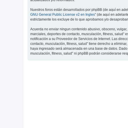
actualizados y/o reformados.
Nuestros foros están desarrollados por phpBB (de aquí en adela
GNU General Public License v2 en Ingles
” (de aquí en adelan
estrictamente los excluye de lo que aprobamos y/o desaprobam
Acuerda no enviar ningun contenido abusivo, obsceno, vulgar, d
marciales, deportes de contacto, musculación, fitness, salud”
notificación a su Proveedor de Servicios de Internet. Las dire
contacto, musculación, fitness, salud” tiene derecho a elimin
haya ingresado será almacenada en una base de datos. Dado que
musculación, fitness, salud” ni phpBB podrán considerarse re