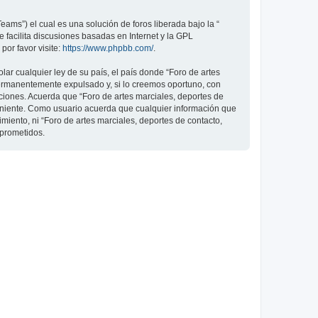
ams”) el cual es una solución de foros liberada bajo la “
 facilita discusiones basadas en Internet y la GPL
or favor visite:
https://www.phpbb.com/
.
ar cualquier ley de su país, el país donde “Foro de artes
permanentemente expulsado y, si lo creemos oportuno, con
iciones. Acuerda que “Foro de artes marciales, deportes de
veniente. Como usuario acuerda que cualquier información que
ento, ni “Foro de artes marciales, deportes de contacto,
mprometidos.