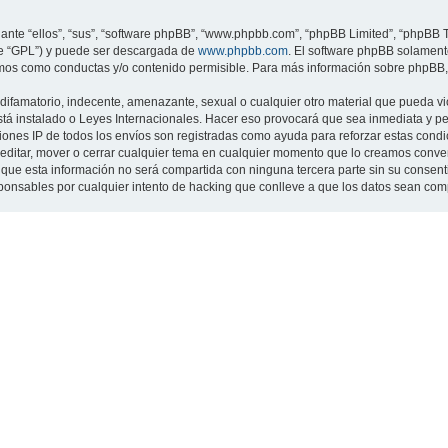
nte “ellos”, “sus”, “software phpBB”, “www.phpbb.com”, “phpBB Limited”, “phpBB Te
te “GPL”) y puede ser descargada de
www.phpbb.com
. El software phpBB solamente
os como conductas y/o contenido permisible. Para más información sobre phpBB, p
ifamatorio, indecente, amenazante, sexual o cualquier otro material que pueda viol
 está instalado o Leyes Internacionales. Hacer eso provocará que sea inmediata y 
cciones IP de todos los envíos son registradas como ayuda para reforzar estas cond
ar, editar, mover o cerrar cualquier tema en cualquier momento que lo creamos con
 esta información no será compartida con ninguna tercera parte sin su consentimi
sponsables por cualquier intento de hacking que conlleve a que los datos sean co