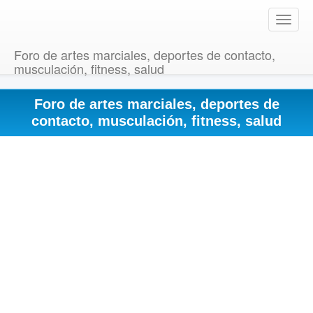
T
o
g
Foro de artes marciales, deportes de contacto,
g
musculación, fitness, salud
l
e
Foro de artes marciales, deportes de
n
a
contacto, musculación, fitness, salud
v
i
g
a
t
i
o
n