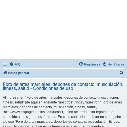
FAQ
Registrarse
Identificarse
B
Índice general
u
Foro de artes marciales, deportes de contacto, musculación,
s
fitness, salud - Condiciones de uso
c
Al ingresar en “Foro de artes marciales, deportes de contacto, musculación,
a
fitness, salud” (de aquí en adelante “nosotros”, “nos”, “nuestro”, “Foro de artes
r
marciales, deportes de contacto, musculación, fitness, salud”,
“http://www.hispagimnasios.com/foros”), usted acuerda estar legalmente
sometido a los siguientes términos. En caso contrario por favor no se registre
y/o use “Foro de artes marciales, deportes de contacto, musculación, fitness,
salud”. Podemos cambiar estos términos en cualquier momento e