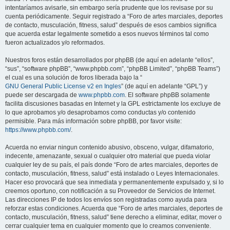
intentaríamos avisarle, sin embargo sería prudente que los revisase por su
cuenta periódicamente. Seguir registrado a “Foro de artes marciales, deportes
de contacto, musculación, fitness, salud” después de esos cambios significa
que acuerda estar legalmente sometido a esos nuevos términos tal como
fueron actualizados y/o reformados.
Nuestros foros están desarrollados por phpBB (de aquí en adelante “ellos”,
“sus”, “software phpBB”, “www.phpbb.com”, “phpBB Limited”, “phpBB Teams”)
el cual es una solución de foros liberada bajo la “
GNU General Public License v2 en Ingles
” (de aquí en adelante “GPL”) y
puede ser descargada de
www.phpbb.com
. El software phpBB solamente
facilita discusiones basadas en Internet y la GPL estrictamente los excluye de
lo que aprobamos y/o desaprobamos como conductas y/o contenido
permisible. Para más información sobre phpBB, por favor visite:
https://www.phpbb.com/
.
Acuerda no enviar ningun contenido abusivo, obsceno, vulgar, difamatorio,
indecente, amenazante, sexual o cualquier otro material que pueda violar
cualquier ley de su país, el país donde “Foro de artes marciales, deportes de
contacto, musculación, fitness, salud” está instalado o Leyes Internacionales.
Hacer eso provocará que sea inmediata y permanentemente expulsado y, si lo
creemos oportuno, con notificación a su Proveedor de Servicios de Internet.
Las direcciones IP de todos los envíos son registradas como ayuda para
reforzar estas condiciones. Acuerda que “Foro de artes marciales, deportes de
contacto, musculación, fitness, salud” tiene derecho a eliminar, editar, mover o
cerrar cualquier tema en cualquier momento que lo creamos conveniente.