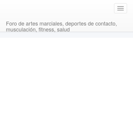
T
o
g
Foro de artes marciales, deportes de contacto,
g
musculación, fitness, salud
l
e
n
a
v
i
g
a
t
i
o
n