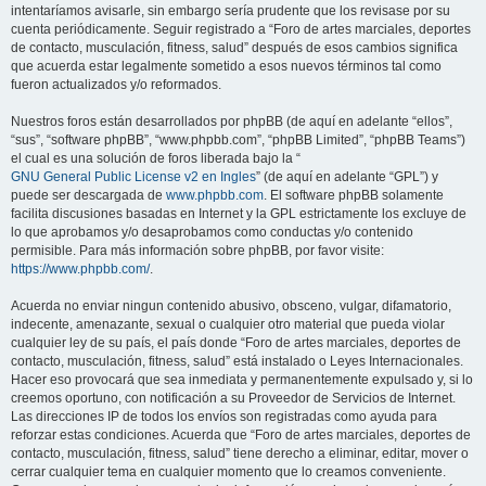
intentaríamos avisarle, sin embargo sería prudente que los revisase por su
cuenta periódicamente. Seguir registrado a “Foro de artes marciales, deportes
de contacto, musculación, fitness, salud” después de esos cambios significa
que acuerda estar legalmente sometido a esos nuevos términos tal como
fueron actualizados y/o reformados.
Nuestros foros están desarrollados por phpBB (de aquí en adelante “ellos”,
“sus”, “software phpBB”, “www.phpbb.com”, “phpBB Limited”, “phpBB Teams”)
el cual es una solución de foros liberada bajo la “
GNU General Public License v2 en Ingles
” (de aquí en adelante “GPL”) y
puede ser descargada de
www.phpbb.com
. El software phpBB solamente
facilita discusiones basadas en Internet y la GPL estrictamente los excluye de
lo que aprobamos y/o desaprobamos como conductas y/o contenido
permisible. Para más información sobre phpBB, por favor visite:
https://www.phpbb.com/
.
Acuerda no enviar ningun contenido abusivo, obsceno, vulgar, difamatorio,
indecente, amenazante, sexual o cualquier otro material que pueda violar
cualquier ley de su país, el país donde “Foro de artes marciales, deportes de
contacto, musculación, fitness, salud” está instalado o Leyes Internacionales.
Hacer eso provocará que sea inmediata y permanentemente expulsado y, si lo
creemos oportuno, con notificación a su Proveedor de Servicios de Internet.
Las direcciones IP de todos los envíos son registradas como ayuda para
reforzar estas condiciones. Acuerda que “Foro de artes marciales, deportes de
contacto, musculación, fitness, salud” tiene derecho a eliminar, editar, mover o
cerrar cualquier tema en cualquier momento que lo creamos conveniente.