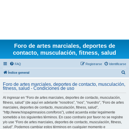
Foro de artes marciales, deportes de
contacto, musculación, fitness, salud
FAQ
Registrarse
Identificarse
B
Índice general
u
Foro de artes marciales, deportes de contacto, musculación,
s
fitness, salud - Condiciones de uso
c
Al ingresar en “Foro de artes marciales, deportes de contacto, musculación,
a
fitness, salud” (de aquí en adelante “nosotros”, “nos”, “nuestro”, “Foro de artes
r
marciales, deportes de contacto, musculación, fitness, salud”,
“http://www.hispagimnasios.com/foros”), usted acuerda estar legalmente
sometido a los siguientes términos. En caso contrario por favor no se registre
y/o use “Foro de artes marciales, deportes de contacto, musculación, fitness,
salud”. Podemos cambiar estos términos en cualquier momento e