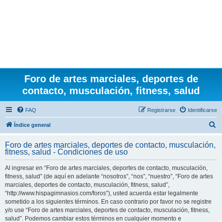
Foro de artes marciales, deportes de
contacto, musculación, fitness, salud
FAQ
Registrarse
Identificarse
B
Índice general
u
Foro de artes marciales, deportes de contacto, musculación,
s
fitness, salud - Condiciones de uso
c
Al ingresar en “Foro de artes marciales, deportes de contacto, musculación,
a
fitness, salud” (de aquí en adelante “nosotros”, “nos”, “nuestro”, “Foro de artes
r
marciales, deportes de contacto, musculación, fitness, salud”,
“http://www.hispagimnasios.com/foros”), usted acuerda estar legalmente
sometido a los siguientes términos. En caso contrario por favor no se registre
y/o use “Foro de artes marciales, deportes de contacto, musculación, fitness,
salud”. Podemos cambiar estos términos en cualquier momento e