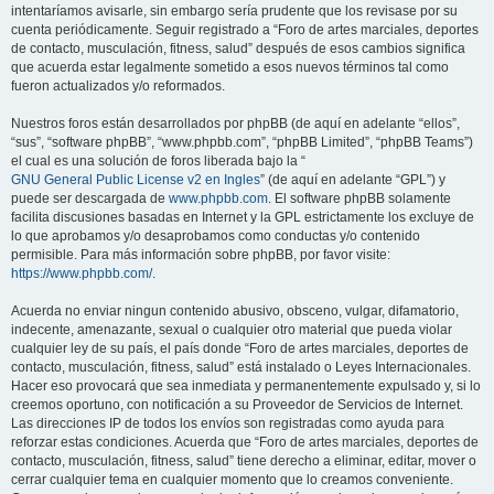
intentaríamos avisarle, sin embargo sería prudente que los revisase por su
cuenta periódicamente. Seguir registrado a “Foro de artes marciales, deportes
de contacto, musculación, fitness, salud” después de esos cambios significa
que acuerda estar legalmente sometido a esos nuevos términos tal como
fueron actualizados y/o reformados.
Nuestros foros están desarrollados por phpBB (de aquí en adelante “ellos”,
“sus”, “software phpBB”, “www.phpbb.com”, “phpBB Limited”, “phpBB Teams”)
el cual es una solución de foros liberada bajo la “
GNU General Public License v2 en Ingles
” (de aquí en adelante “GPL”) y
puede ser descargada de
www.phpbb.com
. El software phpBB solamente
facilita discusiones basadas en Internet y la GPL estrictamente los excluye de
lo que aprobamos y/o desaprobamos como conductas y/o contenido
permisible. Para más información sobre phpBB, por favor visite:
https://www.phpbb.com/
.
Acuerda no enviar ningun contenido abusivo, obsceno, vulgar, difamatorio,
indecente, amenazante, sexual o cualquier otro material que pueda violar
cualquier ley de su país, el país donde “Foro de artes marciales, deportes de
contacto, musculación, fitness, salud” está instalado o Leyes Internacionales.
Hacer eso provocará que sea inmediata y permanentemente expulsado y, si lo
creemos oportuno, con notificación a su Proveedor de Servicios de Internet.
Las direcciones IP de todos los envíos son registradas como ayuda para
reforzar estas condiciones. Acuerda que “Foro de artes marciales, deportes de
contacto, musculación, fitness, salud” tiene derecho a eliminar, editar, mover o
cerrar cualquier tema en cualquier momento que lo creamos conveniente.