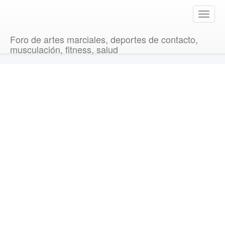
T
o
g
Foro de artes marciales, deportes de contacto,
g
musculación, fitness, salud
l
e
n
a
v
i
g
a
t
i
o
n