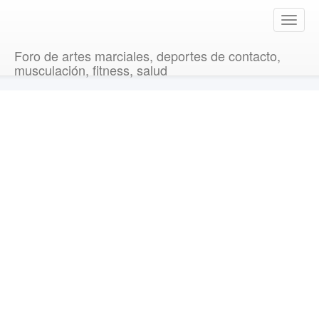
T
o
g
Foro de artes marciales, deportes de contacto,
g
musculación, fitness, salud
l
e
n
a
v
i
g
a
t
i
o
n