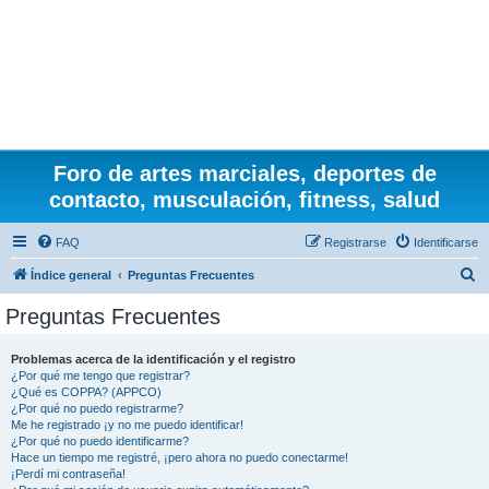
Foro de artes marciales, deportes de
contacto, musculación, fitness, salud
FAQ
Registrarse
Identificarse
B
Índice general
Preguntas Frecuentes
u
Preguntas Frecuentes
s
c
Problemas acerca de la identificación y el registro
¿Por qué me tengo que registrar?
a
¿Qué es COPPA? (APPCO)
r
¿Por qué no puedo registrarme?
Me he registrado ¡y no me puedo identificar!
¿Por qué no puedo identificarme?
Hace un tiempo me registré, ¡pero ahora no puedo conectarme!
¡Perdí mi contraseña!