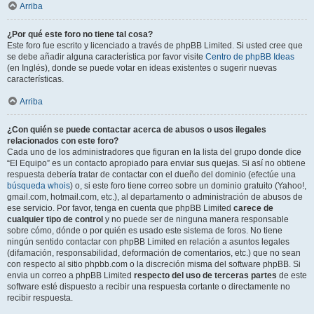
Arriba
¿Por qué este foro no tiene tal cosa?
Este foro fue escrito y licenciado a través de phpBB Limited. Si usted cree que
se debe añadir alguna característica por favor visite
Centro de phpBB Ideas
(en Inglés), donde se puede votar en ideas existentes o sugerir nuevas
características.
Arriba
¿Con quién se puede contactar acerca de abusos o usos ilegales
relacionados con este foro?
Cada uno de los administradores que figuran en la lista del grupo donde dice
“El Equipo” es un contacto apropiado para enviar sus quejas. Si así no obtiene
respuesta debería tratar de contactar con el dueño del dominio (efectúe una
búsqueda whois
) o, si este foro tiene correo sobre un dominio gratuito (Yahoo!,
gmail.com, hotmail.com, etc.), al departamento o administración de abusos de
ese servicio. Por favor, tenga en cuenta que phpBB Limited
carece de
cualquier tipo de control
y no puede ser de ninguna manera responsable
sobre cómo, dónde o por quién es usado este sistema de foros. No tiene
ningún sentido contactar con phpBB Limited en relación a asuntos legales
(difamación, responsabilidad, deformación de comentarios, etc.) que no sean
con respecto al sitio phpbb.com o la discreción misma del software phpBB. Si
envia un correo a phpBB Limited
respecto del uso de terceras partes
de este
software esté dispuesto a recibir una respuesta cortante o directamente no
recibir respuesta.