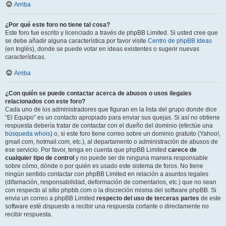
Arriba
¿Por qué este foro no tiene tal cosa?
Este foro fue escrito y licenciado a través de phpBB Limited. Si usted cree que
se debe añadir alguna característica por favor visite
Centro de phpBB Ideas
(en Inglés), donde se puede votar en ideas existentes o sugerir nuevas
características.
Arriba
¿Con quién se puede contactar acerca de abusos o usos ilegales
relacionados con este foro?
Cada uno de los administradores que figuran en la lista del grupo donde dice
“El Equipo” es un contacto apropiado para enviar sus quejas. Si así no obtiene
respuesta debería tratar de contactar con el dueño del dominio (efectúe una
búsqueda whois
) o, si este foro tiene correo sobre un dominio gratuito (Yahoo!,
gmail.com, hotmail.com, etc.), al departamento o administración de abusos de
ese servicio. Por favor, tenga en cuenta que phpBB Limited
carece de
cualquier tipo de control
y no puede ser de ninguna manera responsable
sobre cómo, dónde o por quién es usado este sistema de foros. No tiene
ningún sentido contactar con phpBB Limited en relación a asuntos legales
(difamación, responsabilidad, deformación de comentarios, etc.) que no sean
con respecto al sitio phpbb.com o la discreción misma del software phpBB. Si
envia un correo a phpBB Limited
respecto del uso de terceras partes
de este
software esté dispuesto a recibir una respuesta cortante o directamente no
recibir respuesta.