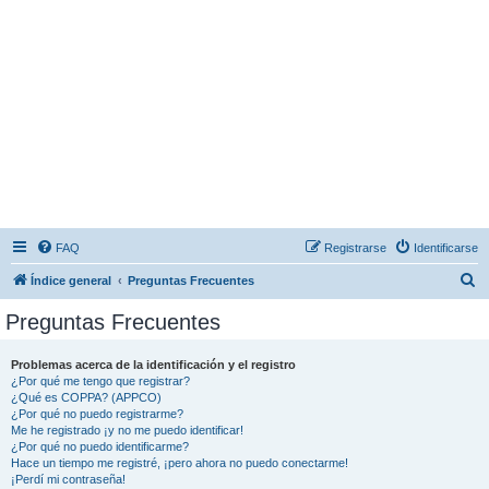
FAQ
Registrarse
Identificarse
B
Índice general
Preguntas Frecuentes
u
Preguntas Frecuentes
s
c
Problemas acerca de la identificación y el registro
¿Por qué me tengo que registrar?
a
¿Qué es COPPA? (APPCO)
r
¿Por qué no puedo registrarme?
Me he registrado ¡y no me puedo identificar!
¿Por qué no puedo identificarme?
Hace un tiempo me registré, ¡pero ahora no puedo conectarme!
¡Perdí mi contraseña!