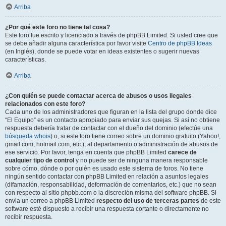
Arriba
¿Por qué este foro no tiene tal cosa?
Este foro fue escrito y licenciado a través de phpBB Limited. Si usted cree que
se debe añadir alguna característica por favor visite
Centro de phpBB Ideas
(en Inglés), donde se puede votar en ideas existentes o sugerir nuevas
características.
Arriba
¿Con quién se puede contactar acerca de abusos o usos ilegales
relacionados con este foro?
Cada uno de los administradores que figuran en la lista del grupo donde dice
“El Equipo” es un contacto apropiado para enviar sus quejas. Si así no obtiene
respuesta debería tratar de contactar con el dueño del dominio (efectúe una
búsqueda whois
) o, si este foro tiene correo sobre un dominio gratuito (Yahoo!,
gmail.com, hotmail.com, etc.), al departamento o administración de abusos de
ese servicio. Por favor, tenga en cuenta que phpBB Limited
carece de
cualquier tipo de control
y no puede ser de ninguna manera responsable
sobre cómo, dónde o por quién es usado este sistema de foros. No tiene
ningún sentido contactar con phpBB Limited en relación a asuntos legales
(difamación, responsabilidad, deformación de comentarios, etc.) que no sean
con respecto al sitio phpbb.com o la discreción misma del software phpBB. Si
envia un correo a phpBB Limited
respecto del uso de terceras partes
de este
software esté dispuesto a recibir una respuesta cortante o directamente no
recibir respuesta.