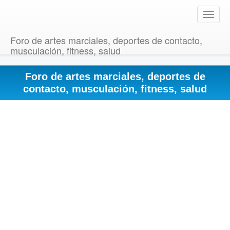
T
o
g
Foro de artes marciales, deportes de contacto,
g
musculación, fitness, salud
l
e
Foro de artes marciales, deportes de
n
a
contacto, musculación, fitness, salud
v
i
g
a
t
i
o
n