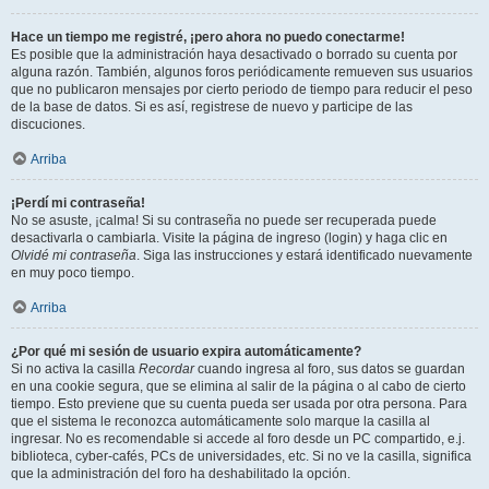
Hace un tiempo me registré, ¡pero ahora no puedo conectarme!
Es posible que la administración haya desactivado o borrado su cuenta por
alguna razón. También, algunos foros periódicamente remueven sus usuarios
que no publicaron mensajes por cierto periodo de tiempo para reducir el peso
de la base de datos. Si es así, registrese de nuevo y participe de las
discuciones.
Arriba
¡Perdí mi contraseña!
No se asuste, ¡calma! Si su contraseña no puede ser recuperada puede
desactivarla o cambiarla. Visite la página de ingreso (login) y haga clic en
Olvidé mi contraseña
. Siga las instrucciones y estará identificado nuevamente
en muy poco tiempo.
Arriba
¿Por qué mi sesión de usuario expira automáticamente?
Si no activa la casilla
Recordar
cuando ingresa al foro, sus datos se guardan
en una cookie segura, que se elimina al salir de la página o al cabo de cierto
tiempo. Esto previene que su cuenta pueda ser usada por otra persona. Para
que el sistema le reconozca automáticamente solo marque la casilla al
ingresar. No es recomendable si accede al foro desde un PC compartido, e.j.
biblioteca, cyber-cafés, PCs de universidades, etc. Si no ve la casilla, significa
que la administración del foro ha deshabilitado la opción.