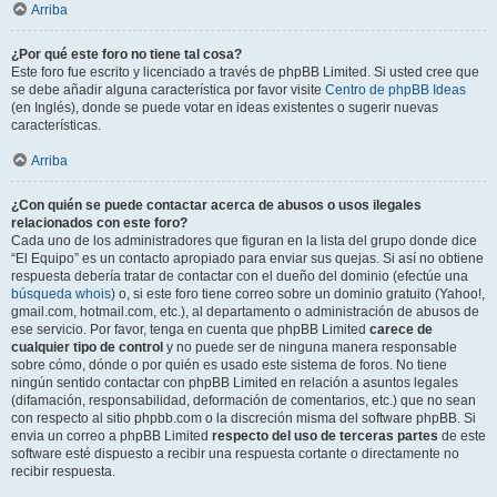
Arriba
¿Por qué este foro no tiene tal cosa?
Este foro fue escrito y licenciado a través de phpBB Limited. Si usted cree que
se debe añadir alguna característica por favor visite
Centro de phpBB Ideas
(en Inglés), donde se puede votar en ideas existentes o sugerir nuevas
características.
Arriba
¿Con quién se puede contactar acerca de abusos o usos ilegales
relacionados con este foro?
Cada uno de los administradores que figuran en la lista del grupo donde dice
“El Equipo” es un contacto apropiado para enviar sus quejas. Si así no obtiene
respuesta debería tratar de contactar con el dueño del dominio (efectúe una
búsqueda whois
) o, si este foro tiene correo sobre un dominio gratuito (Yahoo!,
gmail.com, hotmail.com, etc.), al departamento o administración de abusos de
ese servicio. Por favor, tenga en cuenta que phpBB Limited
carece de
cualquier tipo de control
y no puede ser de ninguna manera responsable
sobre cómo, dónde o por quién es usado este sistema de foros. No tiene
ningún sentido contactar con phpBB Limited en relación a asuntos legales
(difamación, responsabilidad, deformación de comentarios, etc.) que no sean
con respecto al sitio phpbb.com o la discreción misma del software phpBB. Si
envia un correo a phpBB Limited
respecto del uso de terceras partes
de este
software esté dispuesto a recibir una respuesta cortante o directamente no
recibir respuesta.