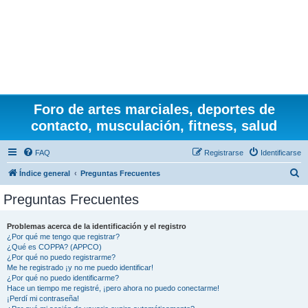
Foro de artes marciales, deportes de
contacto, musculación, fitness, salud
FAQ
Registrarse
Identificarse
B
Índice general
Preguntas Frecuentes
u
Preguntas Frecuentes
s
c
Problemas acerca de la identificación y el registro
¿Por qué me tengo que registrar?
a
¿Qué es COPPA? (APPCO)
r
¿Por qué no puedo registrarme?
Me he registrado ¡y no me puedo identificar!
¿Por qué no puedo identificarme?
Hace un tiempo me registré, ¡pero ahora no puedo conectarme!
¡Perdí mi contraseña!