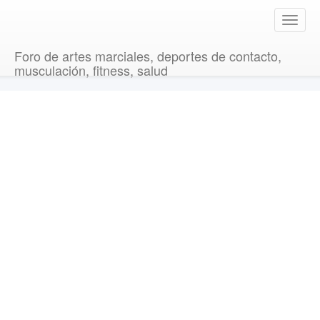
T
o
g
Foro de artes marciales, deportes de contacto,
g
musculación, fitness, salud
l
e
n
a
v
i
g
a
t
i
o
n