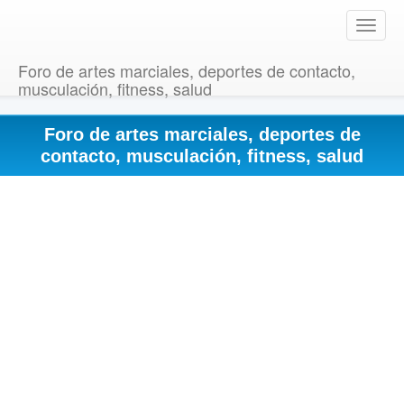
T
o
g
Foro de artes marciales, deportes de contacto,
g
musculación, fitness, salud
l
e
Foro de artes marciales, deportes de
n
a
contacto, musculación, fitness, salud
v
i
g
a
t
i
o
n