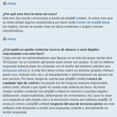
Arriba
¿Por qué este foro no tiene tal cosa?
Este foro fue escrito y licenciado a través de phpBB Limited. Si usted cree que
se debe añadir alguna característica por favor visite
Centro de phpBB Ideas
(en Inglés), donde se puede votar en ideas existentes o sugerir nuevas
características.
Arriba
¿Con quién se puede contactar acerca de abusos o usos ilegales
relacionados con este foro?
Cada uno de los administradores que figuran en la lista del grupo donde dice
“El Equipo” es un contacto apropiado para enviar sus quejas. Si así no obtiene
respuesta debería tratar de contactar con el dueño del dominio (efectúe una
búsqueda whois
) o, si este foro tiene correo sobre un dominio gratuito (Yahoo!,
gmail.com, hotmail.com, etc.), al departamento o administración de abusos de
ese servicio. Por favor, tenga en cuenta que phpBB Limited
carece de
cualquier tipo de control
y no puede ser de ninguna manera responsable
sobre cómo, dónde o por quién es usado este sistema de foros. No tiene
ningún sentido contactar con phpBB Limited en relación a asuntos legales
(difamación, responsabilidad, deformación de comentarios, etc.) que no sean
con respecto al sitio phpbb.com o la discreción misma del software phpBB. Si
envia un correo a phpBB Limited
respecto del uso de terceras partes
de este
software esté dispuesto a recibir una respuesta cortante o directamente no
recibir respuesta.