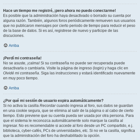
Hace un tiempo me registré, ¡pero ahora no puedo conectarme!
Es posible que la administración haya desactivado o borrado su cuenta por
alguna razón. También, algunos foros periódicamente remueven sus usuarios
que no publicaron mensajes por cierto periodo de tiempo para reducir el peso
de la base de datos. Si es así, registrese de nuevo y participe de las
discuciones.
Arriba
¡Perdí mi contraseña!
No se asuste, ¡calma! Si su contraseña no puede ser recuperada puede
desactivarla o cambiarla. Visite la página de ingreso (login) y haga clic en
Olvidé mi contraseña
. Siga las instrucciones y estará identificado nuevamente
en muy poco tiempo.
Arriba
¿Por qué mi sesión de usuario expira automáticamente?
Si no activa la casilla
Recordar
cuando ingresa al foro, sus datos se guardan
en una cookie segura, que se elimina al salir de la página o al cabo de cierto
tiempo. Esto previene que su cuenta pueda ser usada por otra persona. Para
que el sistema le reconozca automáticamente solo marque la casilla al
ingresar. No es recomendable si accede al foro desde un PC compartido, e.j.
biblioteca, cyber-cafés, PCs de universidades, etc. Si no ve la casilla, significa
que la administración del foro ha deshabilitado la opción.