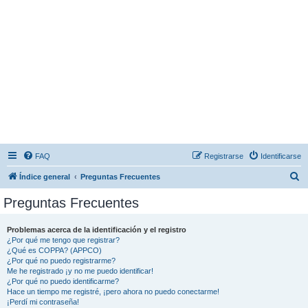
FAQ
Registrarse
Identificarse
B
Índice general
Preguntas Frecuentes
u
Preguntas Frecuentes
s
c
Problemas acerca de la identificación y el registro
¿Por qué me tengo que registrar?
a
¿Qué es COPPA? (APPCO)
r
¿Por qué no puedo registrarme?
Me he registrado ¡y no me puedo identificar!
¿Por qué no puedo identificarme?
Hace un tiempo me registré, ¡pero ahora no puedo conectarme!
¡Perdí mi contraseña!