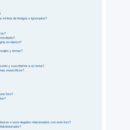
?
e mi lista de Amigos e Ignorados?
ros?
resultado?
ina en blanco?
nsajes y temas?
vorito y suscribirme a un tema?
emas específicos?
ste foro?
tos?
busos o usos ilegales relacionados con este foro?
Administrador?