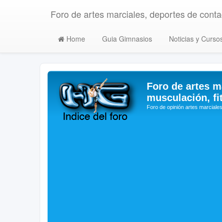
Foro de artes marciales, deportes de contac
Home
Guia Gimnasios
Noticias y Curso
Foro de artes m
musculación, fi
Foro de opinión artes marciales