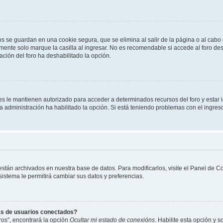
os se guardan en una cookie segura, que se elimina al salir de la página o al cab
ente solo marque la casilla al ingresar. No es recomendable si accede al foro des
tración del foro ha deshabilitado la opción.
les le mantienen autorizado para acceder a determinados recursos del foro y estar
 la administración ha habilitado la opción. Si está teniendo problemas con el ingres
 están archivados en nuestra base de datos. Para modificarlos, visite el Panel de 
 sistema le permitirá cambiar sus datos y preferencias.
as de usuarios conectados?
os”, encontrará la opción
Ocultar mi estado de conexións
. Habilite esta opción y 