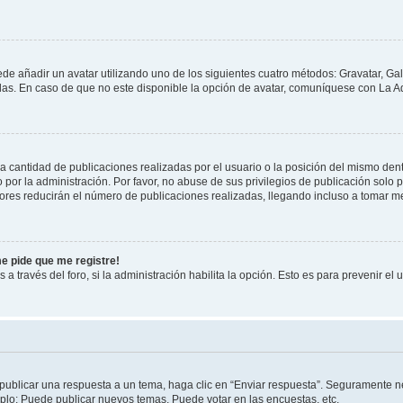
ede añadir un avatar utilizando uno de los siguientes cuatro métodos: Gravatar, Ga
s. En caso de que no este disponible la opción de avatar, comuníquese con La Ad
cantidad de publicaciones realizadas por el usuario o la posición del mismo dentr
r la administración. Por favor, no abuse de sus privilegios de publicación solo p
ores reducirán el número de publicaciones realizadas, llegando incluso a tomar me
me pide que me registre!
 a través del foro, si la administración habilita la opción. Esto es para prevenir e
publicar una respuesta a un tema, haga clic en “Enviar respuesta”. Seguramente ne
mplo: Puede publicar nuevos temas, Puede votar en las encuestas, etc.