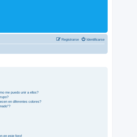
Registrarse
Identificarse
mo me puedo unir a ellos?
Grupo?
ecen en diferentes colores?
inado”?
n en este foro!