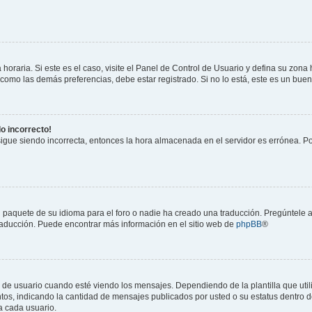
horaria. Si este es el caso, visite el Panel de Control de Usuario y defina su zona
 como las demás preferencias, debe estar registrado. Si no lo está, este es un bu
do incorrecto!
 sigue siendo incorrecta, entonces la hora almacenada en el servidor es errónea. P
 paquete de su idioma para el foro o nadie ha creado una traducción. Pregúntele a
 traducción. Puede encontrar más información en el sitio web de
phpBB
®
suario cuando esté viendo los mensajes. Dependiendo de la plantilla que utilice
ntos, indicando la cantidad de mensajes publicados por usted o su estatus dentro
a cada usuario.