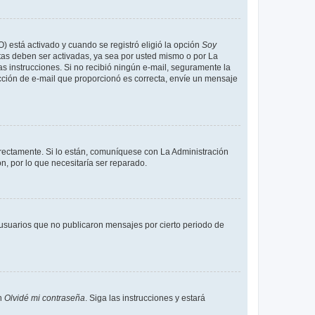
O) está activado y cuando se registró eligió la opción
Soy
tas deben ser activadas, ya sea por usted mismo o por La
 las instrucciones. Si no recibió ningún e-mail, seguramente la
rección de e-mail que proporcionó es correcta, envíe un mensaje
rrectamente. Si lo están, comuníquese con La Administración
n, por lo que necesitaría ser reparado.
usuarios que no publicaron mensajes por cierto periodo de
en
Olvidé mi contraseña
. Siga las instrucciones y estará