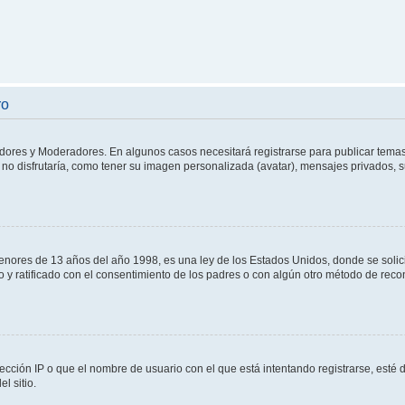
ro
adores y Moderadores. En algunos casos necesitará registrarse para publicar temas
no disfrutaría, como tener su imagen personalizada (avatar), mensajes privados, s
res de 13 años del año 1998, es una ley de los Estados Unidos, donde se solicita 
to y ratificado con el consentimiento de los padres o con algún otro método de rec
ección IP o que el nombre de usuario con el que está intentando registrarse, esté 
l sitio.