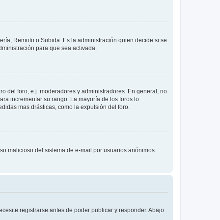
lería, Remoto o Subida. Es la administración quien decide si se
ministración para que sea activada.
o del foro, e.j. moderadores y administradores. En general, no
ara incrementar su rango. La mayoría de los foros lo
didas mas drásticas, como la expulsión del foro.
l uso malicioso del sistema de e-mail por usuarios anónimos.
cesite registrarse antes de poder publicar y responder. Abajo