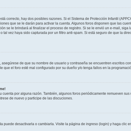
stá correcto, hay dos posibles razones. Si el Sistema de Protección Infantil (APPC
iones que se le darán para activar la cuenta. Algunos foros disponen que las cuen
ón se le brindará al finalizar el proceso de registro. Si se le envió un e-mail, siga
o tal vez haya sido capturada por un filtro anti-spam. Si está seguro de que la di
o, asegúrese de que su nombre de usuario y contraseña se encuentren escritos co
 que el foro esté mal configurado por su dueño y/o tenga fallos en la programació
rme!
su cuenta por alguna razón. También, algunos foros periódicamente remueven sus 
strese de nuevo y participe de las discuciones.
 puede desactivarla o cambiarla. Visite la página de ingreso (login) y haga clic 