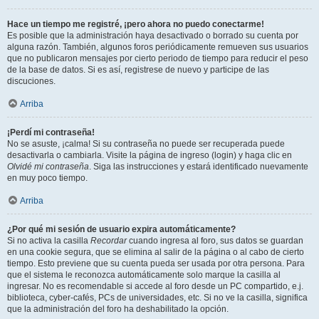
Hace un tiempo me registré, ¡pero ahora no puedo conectarme!
Es posible que la administración haya desactivado o borrado su cuenta por
alguna razón. También, algunos foros periódicamente remueven sus usuarios
que no publicaron mensajes por cierto periodo de tiempo para reducir el peso
de la base de datos. Si es así, registrese de nuevo y participe de las
discuciones.
Arriba
¡Perdí mi contraseña!
No se asuste, ¡calma! Si su contraseña no puede ser recuperada puede
desactivarla o cambiarla. Visite la página de ingreso (login) y haga clic en
Olvidé mi contraseña
. Siga las instrucciones y estará identificado nuevamente
en muy poco tiempo.
Arriba
¿Por qué mi sesión de usuario expira automáticamente?
Si no activa la casilla
Recordar
cuando ingresa al foro, sus datos se guardan
en una cookie segura, que se elimina al salir de la página o al cabo de cierto
tiempo. Esto previene que su cuenta pueda ser usada por otra persona. Para
que el sistema le reconozca automáticamente solo marque la casilla al
ingresar. No es recomendable si accede al foro desde un PC compartido, e.j.
biblioteca, cyber-cafés, PCs de universidades, etc. Si no ve la casilla, significa
que la administración del foro ha deshabilitado la opción.