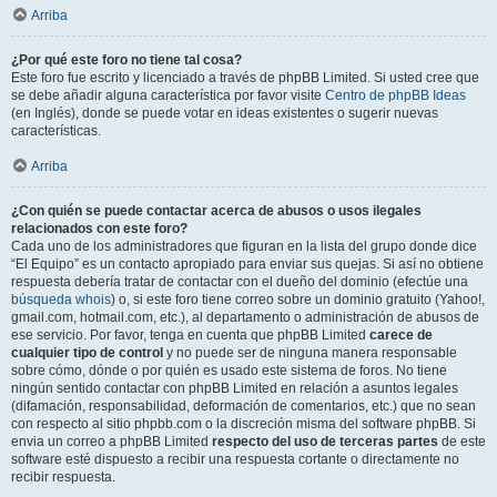
Arriba
¿Por qué este foro no tiene tal cosa?
Este foro fue escrito y licenciado a través de phpBB Limited. Si usted cree que
se debe añadir alguna característica por favor visite
Centro de phpBB Ideas
(en Inglés), donde se puede votar en ideas existentes o sugerir nuevas
características.
Arriba
¿Con quién se puede contactar acerca de abusos o usos ilegales
relacionados con este foro?
Cada uno de los administradores que figuran en la lista del grupo donde dice
“El Equipo” es un contacto apropiado para enviar sus quejas. Si así no obtiene
respuesta debería tratar de contactar con el dueño del dominio (efectúe una
búsqueda whois
) o, si este foro tiene correo sobre un dominio gratuito (Yahoo!,
gmail.com, hotmail.com, etc.), al departamento o administración de abusos de
ese servicio. Por favor, tenga en cuenta que phpBB Limited
carece de
cualquier tipo de control
y no puede ser de ninguna manera responsable
sobre cómo, dónde o por quién es usado este sistema de foros. No tiene
ningún sentido contactar con phpBB Limited en relación a asuntos legales
(difamación, responsabilidad, deformación de comentarios, etc.) que no sean
con respecto al sitio phpbb.com o la discreción misma del software phpBB. Si
envia un correo a phpBB Limited
respecto del uso de terceras partes
de este
software esté dispuesto a recibir una respuesta cortante o directamente no
recibir respuesta.