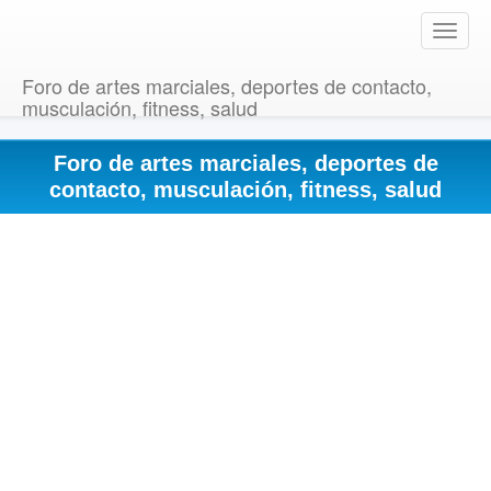
T
o
g
Foro de artes marciales, deportes de contacto,
g
musculación, fitness, salud
l
e
Foro de artes marciales, deportes de
n
a
contacto, musculación, fitness, salud
v
i
g
a
t
i
o
n