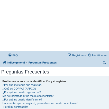
FAQ
Registrarse
Identificarse
B
Índice general
Preguntas Frecuentes
u
Preguntas Frecuentes
s
c
Problemas acerca de la identificación y el registro
¿Por qué me tengo que registrar?
a
¿Qué es COPPA? (APPCO)
r
¿Por qué no puedo registrarme?
Me he registrado ¡y no me puedo identificar!
¿Por qué no puedo identificarme?
Hace un tiempo me registré, ¡pero ahora no puedo conectarme!
¡Perdí mi contraseña!