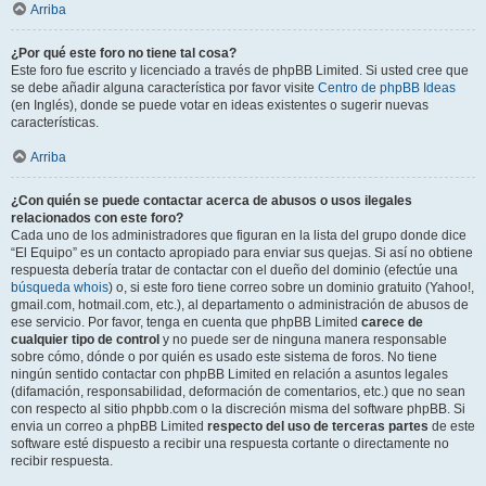
Arriba
¿Por qué este foro no tiene tal cosa?
Este foro fue escrito y licenciado a través de phpBB Limited. Si usted cree que
se debe añadir alguna característica por favor visite
Centro de phpBB Ideas
(en Inglés), donde se puede votar en ideas existentes o sugerir nuevas
características.
Arriba
¿Con quién se puede contactar acerca de abusos o usos ilegales
relacionados con este foro?
Cada uno de los administradores que figuran en la lista del grupo donde dice
“El Equipo” es un contacto apropiado para enviar sus quejas. Si así no obtiene
respuesta debería tratar de contactar con el dueño del dominio (efectúe una
búsqueda whois
) o, si este foro tiene correo sobre un dominio gratuito (Yahoo!,
gmail.com, hotmail.com, etc.), al departamento o administración de abusos de
ese servicio. Por favor, tenga en cuenta que phpBB Limited
carece de
cualquier tipo de control
y no puede ser de ninguna manera responsable
sobre cómo, dónde o por quién es usado este sistema de foros. No tiene
ningún sentido contactar con phpBB Limited en relación a asuntos legales
(difamación, responsabilidad, deformación de comentarios, etc.) que no sean
con respecto al sitio phpbb.com o la discreción misma del software phpBB. Si
envia un correo a phpBB Limited
respecto del uso de terceras partes
de este
software esté dispuesto a recibir una respuesta cortante o directamente no
recibir respuesta.