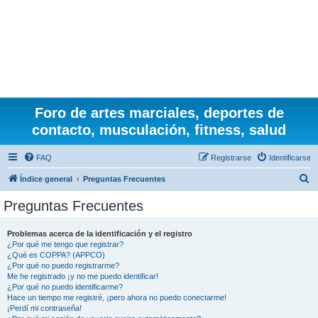
Foro de artes marciales, deportes de
contacto, musculación, fitness, salud
FAQ
Registrarse
Identificarse
B
Índice general
Preguntas Frecuentes
u
Preguntas Frecuentes
s
c
Problemas acerca de la identificación y el registro
¿Por qué me tengo que registrar?
a
¿Qué es COPPA? (APPCO)
r
¿Por qué no puedo registrarme?
Me he registrado ¡y no me puedo identificar!
¿Por qué no puedo identificarme?
Hace un tiempo me registré, ¡pero ahora no puedo conectarme!
¡Perdí mi contraseña!