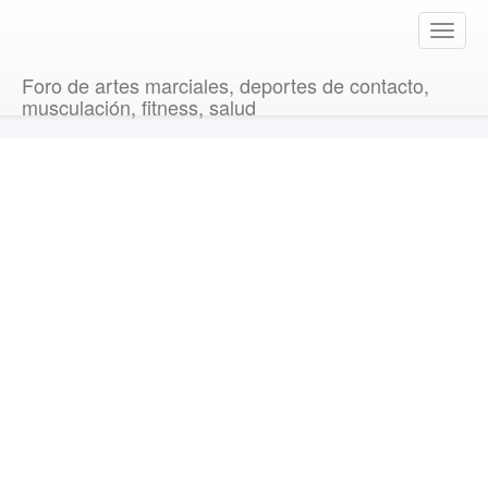
T
o
g
Foro de artes marciales, deportes de contacto,
g
musculación, fitness, salud
l
e
n
a
v
i
g
a
t
i
o
n