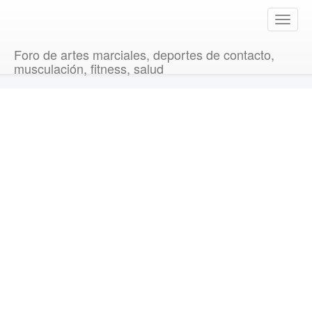
T
o
g
Foro de artes marciales, deportes de contacto,
g
musculación, fitness, salud
l
e
n
a
v
i
g
a
t
i
o
n