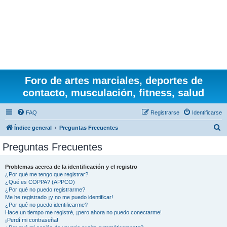
Foro de artes marciales, deportes de
contacto, musculación, fitness, salud
FAQ
Registrarse
Identificarse
B
Índice general
Preguntas Frecuentes
u
Preguntas Frecuentes
s
c
Problemas acerca de la identificación y el registro
¿Por qué me tengo que registrar?
a
¿Qué es COPPA? (APPCO)
r
¿Por qué no puedo registrarme?
Me he registrado ¡y no me puedo identificar!
¿Por qué no puedo identificarme?
Hace un tiempo me registré, ¡pero ahora no puedo conectarme!
¡Perdí mi contraseña!