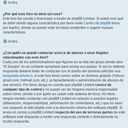
Arriba
¿Por qué este foro no tiene tal cosa?
Este foro fue escrito y licenciado a través de phpBB Limited. Si usted cree que
se debe añadir alguna característica por favor visite
Centro de phpBB Ideas
(en Inglés), donde se puede votar en ideas existentes o sugerir nuevas
características.
Arriba
¿Con quién se puede contactar acerca de abusos o usos ilegales
relacionados con este foro?
Cada uno de los administradores que figuran en la lista del grupo donde dice
“El Equipo” es un contacto apropiado para enviar sus quejas. Si así no obtiene
respuesta debería tratar de contactar con el dueño del dominio (efectúe una
búsqueda whois
) o, si este foro tiene correo sobre un dominio gratuito (Yahoo!,
gmail.com, hotmail.com, etc.), al departamento o administración de abusos de
ese servicio. Por favor, tenga en cuenta que phpBB Limited
carece de
cualquier tipo de control
y no puede ser de ninguna manera responsable
sobre cómo, dónde o por quién es usado este sistema de foros. No tiene
ningún sentido contactar con phpBB Limited en relación a asuntos legales
(difamación, responsabilidad, deformación de comentarios, etc.) que no sean
con respecto al sitio phpbb.com o la discreción misma del software phpBB. Si
envia un correo a phpBB Limited
respecto del uso de terceras partes
de este
software esté dispuesto a recibir una respuesta cortante o directamente no
recibir respuesta.