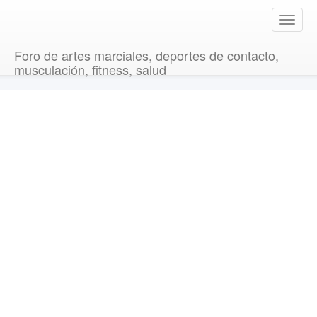
T
o
g
Foro de artes marciales, deportes de contacto,
g
musculación, fitness, salud
l
e
n
a
v
i
g
a
t
i
o
n