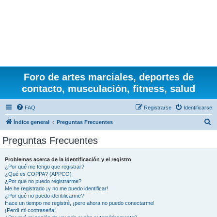
Foro de artes marciales, deportes de
contacto, musculación, fitness, salud
FAQ
Registrarse
Identificarse
B
Índice general
Preguntas Frecuentes
u
Preguntas Frecuentes
s
c
Problemas acerca de la identificación y el registro
¿Por qué me tengo que registrar?
a
¿Qué es COPPA? (APPCO)
r
¿Por qué no puedo registrarme?
Me he registrado ¡y no me puedo identificar!
¿Por qué no puedo identificarme?
Hace un tiempo me registré, ¡pero ahora no puedo conectarme!
¡Perdí mi contraseña!