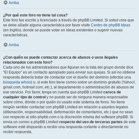
Arriba
¿Por qué este foro no tiene tal cosa?
Este foro fue escrito y licenciado a través de phpBB Limited. Si usted cree que
se debe añadir alguna característica por favor visite
Centro de phpBB Ideas
(en Inglés), donde se puede votar en ideas existentes o sugerir nuevas
características.
Arriba
¿Con quién se puede contactar acerca de abusos o usos ilegales
relacionados con este foro?
Cada uno de los administradores que figuran en la lista del grupo donde dice
“El Equipo” es un contacto apropiado para enviar sus quejas. Si así no obtiene
respuesta debería tratar de contactar con el dueño del dominio (efectúe una
búsqueda whois
) o, si este foro tiene correo sobre un dominio gratuito (Yahoo!,
gmail.com, hotmail.com, etc.), al departamento o administración de abusos de
ese servicio. Por favor, tenga en cuenta que phpBB Limited
carece de
cualquier tipo de control
y no puede ser de ninguna manera responsable
sobre cómo, dónde o por quién es usado este sistema de foros. No tiene
ningún sentido contactar con phpBB Limited en relación a asuntos legales
(difamación, responsabilidad, deformación de comentarios, etc.) que no sean
con respecto al sitio phpbb.com o la discreción misma del software phpBB. Si
envia un correo a phpBB Limited
respecto del uso de terceras partes
de este
software esté dispuesto a recibir una respuesta cortante o directamente no
recibir respuesta.