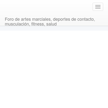
T
o
g
Foro de artes marciales, deportes de contacto,
g
musculación, fitness, salud
l
e
n
a
v
i
g
a
t
i
o
n