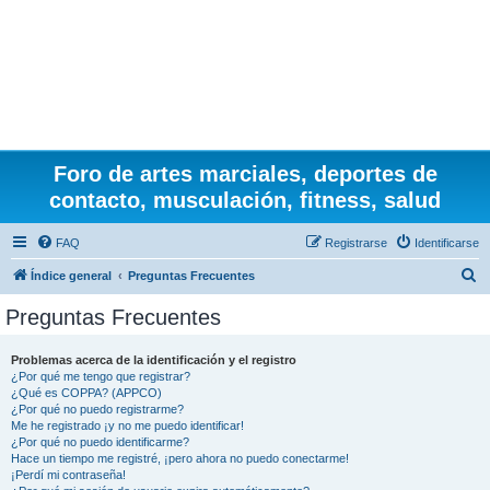
Foro de artes marciales, deportes de
contacto, musculación, fitness, salud
FAQ
Registrarse
Identificarse
B
Índice general
Preguntas Frecuentes
u
Preguntas Frecuentes
s
c
Problemas acerca de la identificación y el registro
¿Por qué me tengo que registrar?
a
¿Qué es COPPA? (APPCO)
r
¿Por qué no puedo registrarme?
Me he registrado ¡y no me puedo identificar!
¿Por qué no puedo identificarme?
Hace un tiempo me registré, ¡pero ahora no puedo conectarme!
¡Perdí mi contraseña!