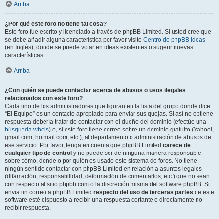
Arriba
¿Por qué este foro no tiene tal cosa?
Este foro fue escrito y licenciado a través de phpBB Limited. Si usted cree que
se debe añadir alguna característica por favor visite
Centro de phpBB Ideas
(en Inglés), donde se puede votar en ideas existentes o sugerir nuevas
características.
Arriba
¿Con quién se puede contactar acerca de abusos o usos ilegales
relacionados con este foro?
Cada uno de los administradores que figuran en la lista del grupo donde dice
“El Equipo” es un contacto apropiado para enviar sus quejas. Si así no obtiene
respuesta debería tratar de contactar con el dueño del dominio (efectúe una
búsqueda whois
) o, si este foro tiene correo sobre un dominio gratuito (Yahoo!,
gmail.com, hotmail.com, etc.), al departamento o administración de abusos de
ese servicio. Por favor, tenga en cuenta que phpBB Limited
carece de
cualquier tipo de control
y no puede ser de ninguna manera responsable
sobre cómo, dónde o por quién es usado este sistema de foros. No tiene
ningún sentido contactar con phpBB Limited en relación a asuntos legales
(difamación, responsabilidad, deformación de comentarios, etc.) que no sean
con respecto al sitio phpbb.com o la discreción misma del software phpBB. Si
envia un correo a phpBB Limited
respecto del uso de terceras partes
de este
software esté dispuesto a recibir una respuesta cortante o directamente no
recibir respuesta.