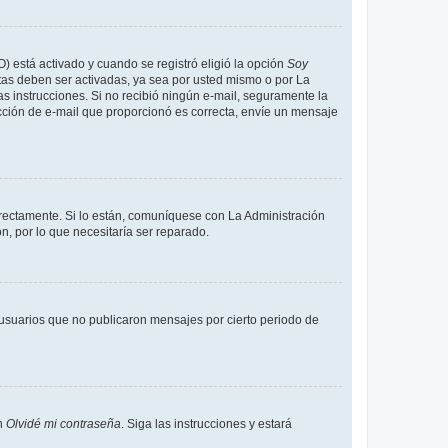
O) está activado y cuando se registró eligió la opción
Soy
tas deben ser activadas, ya sea por usted mismo o por La
 las instrucciones. Si no recibió ningún e-mail, seguramente la
rección de e-mail que proporcionó es correcta, envíe un mensaje
rrectamente. Si lo están, comuníquese con La Administración
n, por lo que necesitaría ser reparado.
usuarios que no publicaron mensajes por cierto periodo de
en
Olvidé mi contraseña
. Siga las instrucciones y estará