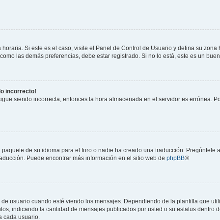
horaria. Si este es el caso, visite el Panel de Control de Usuario y defina su zona
 como las demás preferencias, debe estar registrado. Si no lo está, este es un bu
do incorrecto!
 sigue siendo incorrecta, entonces la hora almacenada en el servidor es errónea. P
 paquete de su idioma para el foro o nadie ha creado una traducción. Pregúntele a
 traducción. Puede encontrar más información en el sitio web de
phpBB
®
suario cuando esté viendo los mensajes. Dependiendo de la plantilla que utilice
ntos, indicando la cantidad de mensajes publicados por usted o su estatus dentro
a cada usuario.