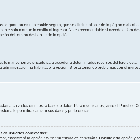
os se guardan en una cookie segura, que se elimina al salir de la página o al cab
ente solo marque la casilla al ingresar. No es recomendable si accede al foro des
tración del foro ha deshabilitado la opción.
les le mantienen autorizado para acceder a determinados recursos del foro y estar
 la administración ha habilitado la opción. Si está teniendo problemas con el ingres
 están archivados en nuestra base de datos. Para modificarlos, visite el Panel de 
 sistema le permitirá cambiar sus datos y preferencias.
as de usuarios conectados?
os”, encontrará la opción
Ocultar mi estado de conexións
. Habilite esta opción y 