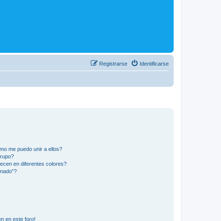
Registrarse
Identificarse
mo me puedo unir a ellos?
Grupo?
ecen en diferentes colores?
inado”?
n en este foro!