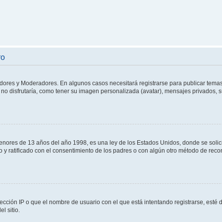
ro
adores y Moderadores. En algunos casos necesitará registrarse para publicar temas
no disfrutaría, como tener su imagen personalizada (avatar), mensajes privados, s
res de 13 años del año 1998, es una ley de los Estados Unidos, donde se solicita 
to y ratificado con el consentimiento de los padres o con algún otro método de rec
ección IP o que el nombre de usuario con el que está intentando registrarse, esté 
l sitio.