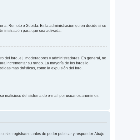
lería, Remoto o Subida. Es la administración quien decide si se
ministración para que sea activada.
o del foro, e.j. moderadores y administradores. En general, no
ara incrementar su rango. La mayoría de los foros lo
didas mas drásticas, como la expulsión del foro.
l uso malicioso del sistema de e-mail por usuarios anónimos.
cesite registrarse antes de poder publicar y responder. Abajo