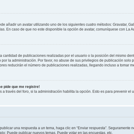
ede añadir un avatar utilizando uno de los siguientes cuatro métodos: Gravatar, Ga
s. En caso de que no este disponible la opción de avatar, comuníquese con La Ad
cantidad de publicaciones realizadas por el usuario o la posición del mismo dentr
r la administración. Por favor, no abuse de sus privilegios de publicación solo p
ores reducirán el número de publicaciones realizadas, llegando incluso a tomar me
me pide que me registre!
 a través del foro, si la administración habilita la opción. Esto es para prevenir e
publicar una respuesta a un tema, haga clic en “Enviar respuesta”. Seguramente ne
mplo: Puede publicar nuevos temas, Puede votar en las encuestas, etc.