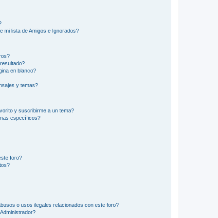
?
e mi lista de Amigos e Ignorados?
ros?
resultado?
ina en blanco?
nsajes y temas?
vorito y suscribirme a un tema?
emas específicos?
ste foro?
tos?
busos o usos ilegales relacionados con este foro?
Administrador?