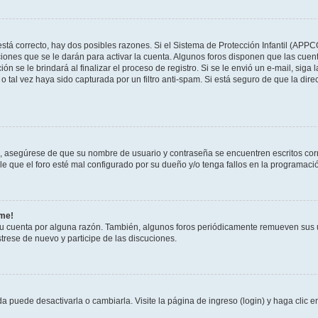
stá correcto, hay dos posibles razones. Si el Sistema de Protección Infantil (APPC
iones que se le darán para activar la cuenta. Algunos foros disponen que las cuen
ón se le brindará al finalizar el proceso de registro. Si se le envió un e-mail, siga
o tal vez haya sido capturada por un filtro anti-spam. Si está seguro de que la di
o, asegúrese de que su nombre de usuario y contraseña se encuentren escritos co
 que el foro esté mal configurado por su dueño y/o tenga fallos en la programació
rme!
su cuenta por alguna razón. También, algunos foros periódicamente remueven sus 
strese de nuevo y participe de las discuciones.
 puede desactivarla o cambiarla. Visite la página de ingreso (login) y haga clic 