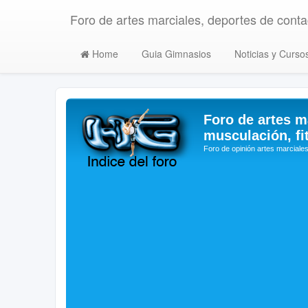
Foro de artes marciales, deportes de contac
Home
Guia Gimnasios
Noticias y Curso
Foro de artes m
musculación, fi
Foro de opinión artes marciales