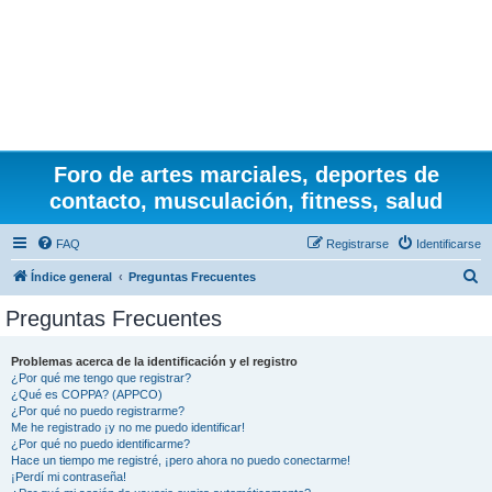
Foro de artes marciales, deportes de
contacto, musculación, fitness, salud
FAQ
Registrarse
Identificarse
B
Índice general
Preguntas Frecuentes
u
Preguntas Frecuentes
s
c
Problemas acerca de la identificación y el registro
¿Por qué me tengo que registrar?
a
¿Qué es COPPA? (APPCO)
r
¿Por qué no puedo registrarme?
Me he registrado ¡y no me puedo identificar!
¿Por qué no puedo identificarme?
Hace un tiempo me registré, ¡pero ahora no puedo conectarme!
¡Perdí mi contraseña!