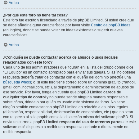
Arriba
¿Por qué este foro no tiene tal cosa?
Este foro fue escrito y licenciado a través de phpBB Limited. Si usted cree que
se debe añadir alguna característica por favor visite
Centro de phpBB Ideas
(en Inglés), donde se puede votar en ideas existentes o sugerir nuevas
características.
Arriba
¿Con quién se puede contactar acerca de abusos o usos ilegales
relacionados con este foro?
Cada uno de los administradores que figuran en la lista del grupo donde dice
“El Equipo” es un contacto apropiado para enviar sus quejas. Si así no obtiene
respuesta debería tratar de contactar con el dueño del dominio (efectúe una
búsqueda whois
) o, si este foro tiene correo sobre un dominio gratuito (Yahoo!,
gmail.com, hotmail.com, etc.), al departamento o administración de abusos de
ese servicio. Por favor, tenga en cuenta que phpBB Limited
carece de
cualquier tipo de control
y no puede ser de ninguna manera responsable
sobre cómo, dónde o por quién es usado este sistema de foros. No tiene
ningún sentido contactar con phpBB Limited en relación a asuntos legales
(difamación, responsabilidad, deformación de comentarios, etc.) que no sean
con respecto al sitio phpbb.com o la discreción misma del software phpBB. Si
envia un correo a phpBB Limited
respecto del uso de terceras partes
de este
software esté dispuesto a recibir una respuesta cortante o directamente no
recibir respuesta.