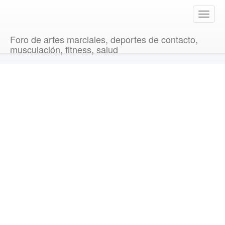
T
o
g
Foro de artes marciales, deportes de contacto,
g
musculación, fitness, salud
l
e
n
a
v
i
g
a
t
i
o
n